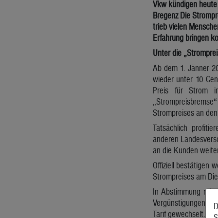
Vkw kündigen heute 
Bregenz Die Strompre
trieb vielen Menschen
Erfahrung bringen k
Unter die „Strompre
Ab dem 1. Jänner 202
wieder unter 10 Cen
Preis für Strom i
„Strompreisbremse“
Strompreises an den 
Tatsächlich profiti
anderen Landesversor
an die Kunden weiter
Offiziell bestätigen
Strompreises am Die
In Abstimmung mit d
Vergünstigungen bra
D
Tarif gewechselt.
S