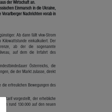
us der Wirtschaft an.
ssischen Einmarsch in die Ukraine,
e Vorarlberger Nachrichten vorab in
günstiger. Ab dann fällt vkw-Strom
Kilowattstunde einkalkuliert. Der
Grenze, ab der die sogenannte
veau, auf dem die Irrfahrt des
indestbindedauer Österreichs, die
ngen, die der Markt zulasse, direkt
age die erfreulichen Bewegungen des
tarif vorgestellt, der erhebliche
unden rund 130.000 auf den neuen