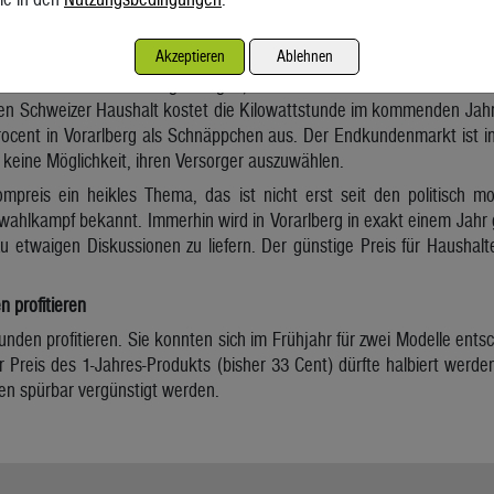
zahlen drauf
Akzeptieren
Ablehnen
 Schweiz entwickelt sich der Strompreis in die andere Richtung: 
ion Elcom noch vor wenigen Tagen, dass die Tarife für 2024 im Durchs
chen Schweizer Haushalt kostet die Kilowattstunde im kommenden J
rocent in Vorarlberg als Schnäppchen aus. Der Endkundenmarkt ist in d
keine Möglichkeit, ihren Versorger auszuwählen.
rompreis ein heikles Thema, das ist nicht erst seit den politisch 
ahlkampf bekannt. Immerhin wird in Vorarlberg in exakt einem Jahr g
u etwaigen Diskussionen zu liefern. Der günstige Preis für Haushalte
profitieren
en profitieren. Sie konnten sich im Frühjahr für zwei Modelle entsc
r Preis des 1-Jahres-Produkts (bisher 33 Cent) dürfte halbiert werden
ten spürbar vergünstigt werden.