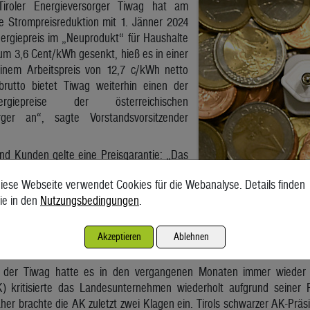
Tiroler Energieversorger Tiwag hat am
e Strompreisreduktion mit 1. Jänner 2024
ergiepreis im „Neuprodukt“ für Haushalte
um 3,6 Cent/kWh gesenkt, hieß es in einer
inem Arbeitspreis von 12,7 c/kWh netto
rutto bietet Tiwag weiterhin einen der
rgiepreise der österreichischen
rger an“, sagte Vorstandsvorsitzender
nd Kunden gelte eine Preisgarantie: „Das
ergiepreis bis zum Jahresende 2024 nur
iese Webseite verwendet Cookies für die Webanalyse. Details finden
t erhöht werden kann“, versicherte Entstrasser. Die neue Bescha
ie in den
Nutzungsbedingungen
.
d Eigentümervertreter gefordert worden war – mache die Strompr
ler auf die Preisentwicklungen an den internationalen Märkten reagie
geben“, hieß es. Auch im „Altprodukt“ – das nicht mehr vergeben wi
Akzeptieren
Ablehnen
1,72 Cent/kWh.
der Tiwag hatte es in den vergangenen Monaten immer wieder p
 kritisierte das Landesunternehmen wiederholt aufgrund seiner Pr
aher brachte die AK zuletzt zwei Klagen ein. Tirols schwarzer AK-Prä