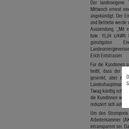
Der landeseigene 
Mittwoch erneut ein
angekündigt. Der En
und Betriebe werde 
Aussendung. „Mit e
bzw. 15,24 c/kWh b
günstigsten Ene
Landesenergieverso
Erich Entstrasser.
Für die Kundinnen u
heißt, dass der En
D
gesenkt, aber nich
S
Landeshauptmann un
Tiwag künftig schnel
die KundInnen weiter
reduziert sich auf 2
Um den Strompreis 
Arbeiterkammer (AK)
intransparent sei. D