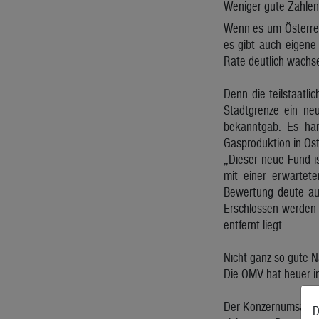
Weniger gute Zahlen
Wenn es um Österrei
es gibt auch eigene
Rate deutlich wachs
Denn die teilstaatli
Stadtgrenze ein ne
bekanntgab. Es han
Gasproduktion in Öst
„Dieser neue Fund i
mit einer erwartete
Bewertung deute auf
Erschlossen werden 
entfernt liegt.
Nicht ganz so gute N
Die OMV hat heuer im
Der Konzernumsatz sa
D