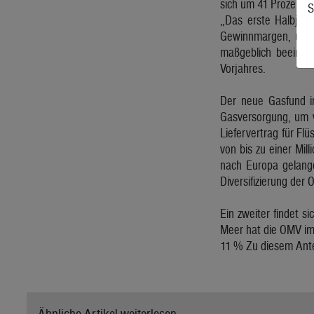
sich um 41 Prozent a
S
„Das erste Halbjahr
Gewinnmargen, und 
maßgeblich beeinfl
Vorjahres.
Der neue Gasfund in 
Gasversorgung, um v
Liefervertrag für Fl
von bis zu einer Mil
nach Europa gelange
Diversifizierung der 
Ein zweiter findet 
Meer hat die OMV im 
11 % Zu diesem Antei
Ähnliche Artikel weiterlesen