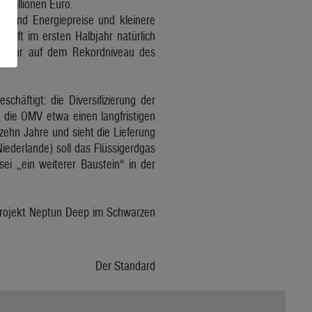
0 Millionen Euro.
f- und Energiepreise und kleinere
äft im ersten Halbjahr natürlich
t mehr auf dem Rekordniveau des
chäftigt: die Diversifizierung der
 die OMV etwa einen langfristigen
 zehn Jahre und sieht die Lieferung
iederlande) soll das Flüssigerdgas
i „ein weiterer Baustein“ in der
rprojekt Neptun Deep im Schwarzen
Der Standard