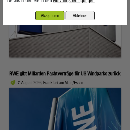
Details finden Sie in den
Nutzungsbedingungen
.
Akzeptieren
Ablehnen
RWE gibt Milliarden-Pachtverträge für US-Windparks zurück
7. August 2026, Frankfurt am Main/Essen