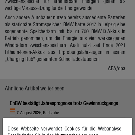
Zwischenspeicher für erneuerbare Energien gelten als
wichtige Voraussetzung für die Energiewende.
Auch andere Autobauer nutzen bereits ausgediente Batterien
als stationäre Stromspeicher. BMW hatte 2017 in Leipzig eine
sogenannte Speicherfarm mit bis zu 700 BMW-i3-Akkus in
Betrieb genommen, um die Energie aus vier werkseigenen
Windrädern zwischenspeichern. Audi nutzt seit Ende 2021
Lithium-Ionen-Akkus aus Erprobungsfahrzeugen in seinen
„Charging Hub“ genannten Schnellladestationen.
APA/dpa
Ähnliche Artikel weiterlesen
EnBW bestätigt Jahresprognose trotz Gewinnrückgangs
7. August 2026, Karlsruhe
Diese Webseite verwendet Cookies für die Webanalyse.