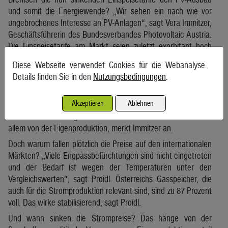
und somit die Energiewende? „Wir sehen ein nach wie vor
ungebrochenes Interesse an PV-Anlagen“, sagt Vera Immitzer,
Geschäftsführerin des Bundesverbandes Photovoltaic Austria.
Die Einspeisetarife am Markt seien zuletzt exorbitant hoch
gewesen und seien auch im Vorjahresvergleich immer noch
Diese Webseite verwendet Cookies für die Webanalyse.
sehr hoch. Die Wirtschaftlichkeit einer PV-Anlage sei bereits
Details finden Sie in den
Nutzungsbedingungen
.
vor den hohen Strompreisen gegeben gewesen und daran
habe sich nichts geändert. Auch langfristig würden die
Akzeptieren
Ablehnen
Strompreise auf einem höheren Niveau bleiben. Profitieren
würden die PV-Anlagen-Besitzerinnen und -Besitzer daher vor
allem von der Eigenproduktion, merkt Immitzer an.
Doch warum fallen plötzlich die Preise auf den internationalen
Märkten? „Viele Engpassbefürchtungen sind nicht eingetreten
und der Bedarf ist wegen der Temperaturen unter den
Vergleichswerten“, sagt Proidl. Österreichs Gasspeicher, die
auch für die Stromproduktion relevant sind, sind zu 87 Prozent
voll. Das wirke stabilisierend, sagt Proidl.
Und wann sinken die Strompreise? Das hänge von der