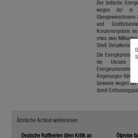
Der britische Energ
wegen der in ve
Übergewinnsteuern 
und Großbritan
Konzernergebnis im 
etwa zwei Milliarden
Shell. Detaillierter
D
Die Energiepreise w
S
die Ukraine we
Energieunternehm
Regierungen führten
Gewinne wegen der 
damit Entlastungspak
Ähnliche Artikel weiterlesen
Deutsche Raffinerien üben Kritik an
Ölpreise fa