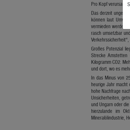
Pro Kopf verursacht 
S
Das derzeit ungenutz
können laut Umwelt
vermieden werden. „
rasch umsetzbar und
Verkehrssicherheit“
Großes Potenzial li
Strecke Amstetten 
Kilogramm CO2. Mehr 
und dort, wo es mehr
In das Minus von 25
heurige Jahr macht d
hohe Nachfrage nach 
Unsicherheiten, getr
und Ungarn oder die
hierzulande im Okt
Mineralölindustrie, H