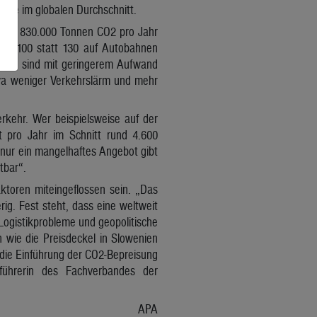
 wie im globalen Durchschnitt.
Allein 830.000 Tonnen CO2 pro Jahr
po 100 statt 130 auf Autobahnen
. Sie sind mit geringerem Aufwand
wa weniger Verkehrslärm und mehr
rkehr. Wer beispielsweise auf der
t pro Jahr im Schnitt rund 4.600
 nur ein mangelhaftes Angebot gibt
tbar“.
ktoren miteingeflossen sein. „Das
ig. Fest steht, dass eine weltweit
Logistikprobleme und geopolitische
n wie die Preisdeckel in Slowenien
die Einführung der CO2-Bepreisung
sführerin des Fachverbandes der
APA