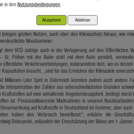
Österreich mit 8,6 Tonnen pro Jahr fast doppelt so viele Treibhausgase
ie in den
Nutzungsbedingungen
.
te Klimaschutz-Potenzial im Verkehrsbereich ist endlich zu nutzen. 
bundesamt durch Tempo 80 statt 100 auf Freilandstraßen und Tem
Akzeptieren
Ablehnen
Niedrigere Tempolimits sind die ‚Low Hanging Fruits‘ im Klimaschutz
 bringen großen Nutzen, auch über den Klimaschutz hinaus, wie et
, verdeutlichte Mosshammer.
egt dem VCÖ zufolge auch in der Verlagerung auf den Öffentlichen Ve
– St. Pölten mit der Bahn statt mit dem Auto pendelt, vermeide
öffentliche Verkehrsverbindungen, insbesondere dort, wo es derzeit
 Kapazitäten braucht, „sind für das Erreichen der Klimaziele unverzich
0 Millionen Liter Sprit in Österreich könnten zudem auch andere Fa
ie Interpretation der Zahlen aus unterschiedlichsten Gründen schwier
Kraftstoffen auf eine anhaltende Angebotsknappheit, bedingt durch 
offen ist. Preisstabilisierende Maßnahmen in unseren Nachbarländer
 Steuersenkung auf Kraftstoffe in Deutschland im Sommer, aber auch 
ober haben den Verbrauch beeinflusst“, erklärte die Geschäft
edwig Doloszeski, anlässlich der Einschätzung der Bilanz am 1. Jänner.