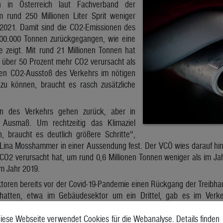
 in Österreich laut Fachverband der
um rund 250 Millionen Liter Sprit weniger
 2021. Damit sind die CO2-Emissionen des
00.000 Tonnen zurückgegangen, wie eine
e zeigt. Mit rund 21 Millionen Tonnen hat
 über 50 Prozent mehr CO2 verursacht als
en CO2-Ausstoß des Verkehrs im nötigen
zu können, braucht es rasch zusätzliche
en des Verkehrs gehen zurück, aber in
 Ausmaß. Um rechtzeitig das Klimaziel
, braucht es deutlich größere Schritte“,
 Lina Mosshammer in einer Aussendung fest. Der VCÖ wies darauf hin
CO2 verursacht hat, um rund 0,6 Millionen Tonnen weniger als im Ja
m Jahr 2019.
oren bereits vor der Covid-19-Pandemie einen Rückgang der Treibha
 hatten, etwa im Gebäudesektor um ein Drittel, gab es im Ver
 Klimaschutz ist im Verkehrssektor besonders groß und die Ze
onen müssen rasch reduziert werden, sonst kommt es zu Kipppunkte
iese Webseite verwendet Cookies für die Webanalyse. Details finden