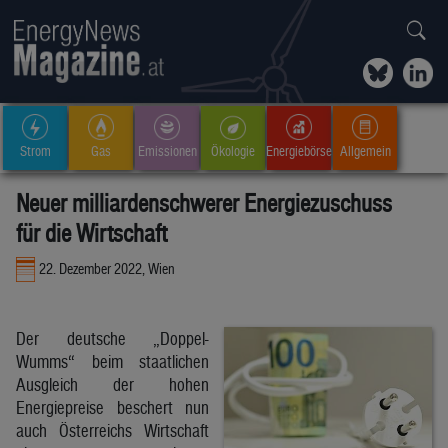
Strom
Gas
Emissionen
Ökologie
Energiebörse
Allgemein
Neuer milliardenschwerer Energiezuschuss
für die Wirtschaft
22. Dezember 2022, Wien
Der deutsche „Doppel-
Wumms“ beim staatlichen
Ausgleich der hohen
Energiepreise beschert nun
auch Österreichs Wirtschaft