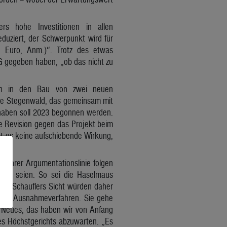
s hohe Investitionen in allen
eduziert, der Schwerpunkt wird für
 Euro, Anm.)“. Trotz des etwas
AG gegeben haben, „ob das nicht zu
en in den Bau von zwei neuen
kte Stegenwald, das gemeinsam mit
rhaben soll 2023 begonnen werden.
e Revision gegen das Projekt beim
bt es keine aufschiebende Wirkung,
 ihrer Argumentationslinie folgen
den seien. So sei die Haselmaus
Aus Schauflers Sicht würden daher
iches Ausnahmeverfahren. Sie gehe
ts Neues, das haben wir von Anfang
es Höchstgerichts abzuwarten. „Es