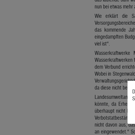
nun bei etwas mehr al
Wie erklärt die S
Versorgungsbereichen
das kommende Jahr
eingedampften Budget
viel ist“.
Wasserkraftwerke
Wasserkraftwerken f
dem Verbund erricht
Wobei in Stegenwald
Verwaltungsgerichtsh
da diese nicht beant
D
Landesumweltanwälti
S
könnte, da Erhebun
überhaupt nicht ber
Verbotstatbestände 
nicht davon aus, das
an eingewendet.“ Sc