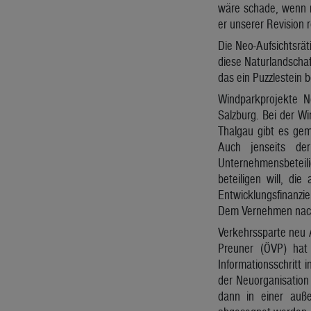
wäre schade, wenn 
er unserer Revision r
Die Neo-Aufsichtsrä
diese Naturlandschaf
das ein Puzzlestein 
Windparkprojekte No
Salzburg. Bei der W
Thalgau gibt es gem
Auch jenseits de
Unternehmensbeteil
beteiligen will, di
Entwicklungsfinanzie
Dem Vernehmen nach 
Verkehrssparte neu 
Preuner (ÖVP) hat 
Informationsschritt 
der Neuorganisation
dann in einer auße