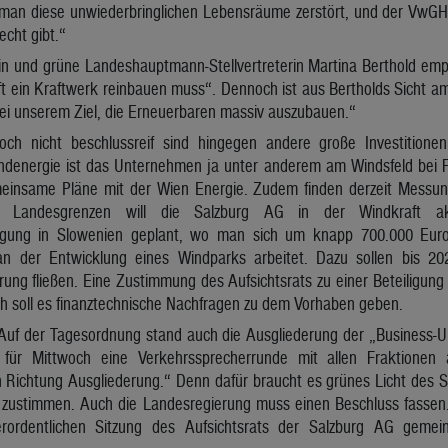
man diese unwiederbringlichen Lebensräume zerstört, und der VwG
echt gibt.“
tin und grüne Landeshauptmann-Stellvertreterin Martina Berthold em
t ein Kraftwerk reinbauen muss“. Dennoch ist aus Bertholds Sicht am 
bei unserem Ziel, die Erneuerbaren massiv auszubauen.“
ch nicht beschlussreif sind hingegen andere große Investitionen
indenergie ist das Unternehmen ja unter anderem am Windsfeld bei F
einsame Pläne mit der Wien Energie. Zudem finden derzeit Messung
r Landesgrenzen will die Salzburg AG in der Windkraft ak
igung in Slowenien geplant, wo man sich um knapp 700.000 Euro
e an der Entwicklung eines Windparks arbeitet. Dazu sollen bis 2
rung fließen. Eine Zustimmung des Aufsichtsrats zu einer Beteiligung 
soll es finanztechnische Nachfragen zu dem Vorhaben geben.
Auf der Tagesordnung stand auch die Ausgliederung der „Business-Un
für Mittwoch eine Verkehrssprecherrunde mit allen Fraktionen a
in Richtung Ausgliederung.“ Denn dafür braucht es grünes Licht des 
 zustimmen. Auch die Landesregierung muss einen Beschluss fassen.
rordentlichen Sitzung des Aufsichtsrats der Salzburg AG geme