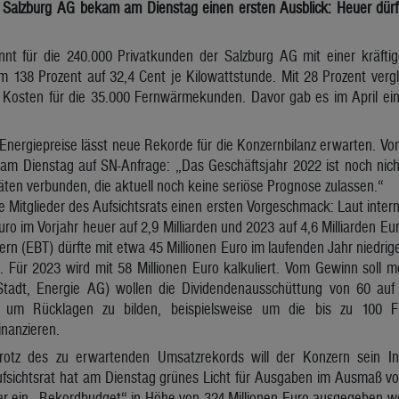
r Salzburg AG bekam am Dienstag einen ersten Ausblick: Heuer dürfte
nt für die 240.000 Privatkunden der Salzburg AG mit einer kräfti
um 138 Prozent auf 32,4 Cent je Kilowattstunde. Mit 28 Prozent verg
Kosten für die 35.000 Fernwärmekunden. Davor gab es im April ein
Energiepreise lässt neue Rekorde für die Konzernbilanz erwarten. Vo
 am Dienstag auf SN-Anfrage: „Das Geschäftsjahr 2022 ist noch nicht
täten verbunden, die aktuell noch keine seriöse Prognose zulassen.“
e Mitglieder des Aufsichtsrats einen ersten Vorgeschmack: Laut inte
uro im Vorjahr heuer auf 2,9 Milliarden und 2023 auf 4,6 Milliarden Eu
rn (EBT) dürfte mit etwa 45 Millionen Euro im laufenden Jahr niedrig
). Für 2023 wird mit 58 Millionen Euro kalkuliert. Vom Gewinn soll
Stadt, Energie AG) wollen die Dividendenausschüttung von 60 au
 um Rücklagen zu bilden, beispielsweise um die bis zu 100 Fr
nanzieren.
 Trotz des zu erwartenden Umsatzrekords will der Konzern sein I
ufsichtsrat hat am Dienstag grünes Licht für Ausgaben im Ausmaß vo
ar ein „Rekordbudget“ in Höhe von 324 Millionen Euro ausgegeben 