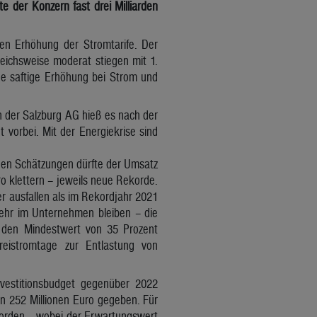
 der Konzern fast drei Milliarden
gen Erhöhung der Stromtarife. Der
leichsweise moderat stiegen mit 1.
e saftige Erhöhung bei Strom und
n der Salzburg AG hieß es nach der
 vorbei. Mit der Energiekrise sind
rnen Schätzungen dürfte der Umsatz
ro klettern – jeweils neue Rekorde.
er ausfallen als im Rekordjahr 2021
 mehr im Unternehmen bleiben – die
f den Mindestwert von 35 Prozent
eistromtage zur Entlastung von
nvestitionsbudget gegenüber 2022
n 252 Millionen Euro gegeben. Für
worden – wobei der Erwartungswert