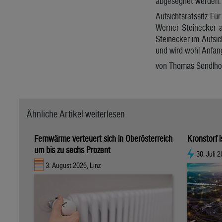
abgesegnet werden.
Aufsichtsratssitz Fü
Werner Steinecker a
Steinecker im Aufsic
und wird wohl Anfang
von Thomas Sendlho
Ähnliche Artikel weiterlesen
Fernwärme verteuert sich in Oberösterreich
Kronstorf i
um bis zu sechs Prozent
30. Juli 
3. August 2026, Linz