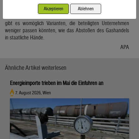
beauftragt hat. Die ÖBAG sollte prüfen, wie die Republik ihre
Beteiligungsunternehmen besser einsetzen könnte, um die
Akzeptieren
Ablehnen
Versorgung des Landes mit Erdgas künftig zu sichern. Hierbei
gibt es womöglich Varianten, die beteiligten Unternehmen
weniger passen könnten, wie das Abstoßen des Gashandels
in staatliche Hände.
APA
Ähnliche Artikel weiterlesen
Energieimporte trieben im Mai die Einfuhren an
7. August 2026, Wien