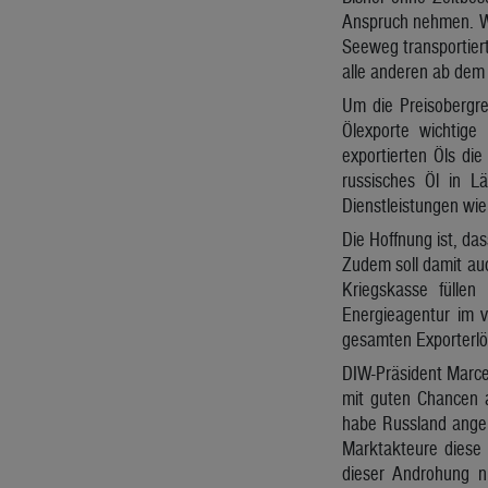
Anspruch nehmen. We
Seeweg transportiert
alle anderen ab dem 
Um die Preisobergre
Ölexporte wichtige
exportierten Öls die
russisches Öl in L
Dienstleistungen wie
Die Hoffnung ist, da
Zudem soll damit auc
Kriegskasse fülle
Energieagentur im v
gesamten Exporterlö
DIW-Präsident Marcel
mit guten Chancen a
habe Russland angek
Marktakteure diese 
dieser Androhung ni