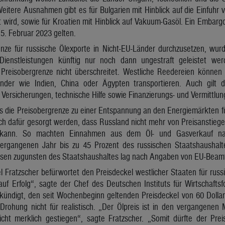
itere Ausnahmen gibt es für Bulgarien mit Hinblick auf die Einfuhr 
 wird, sowie für Kroatien mit Hinblick auf Vakuum-Gasöl. Ein Embargo
5. Februar 2023 gelten.
nze für russische Ölexporte in Nicht-EU-Länder durchzusetzen, wurd
 Dienstleistungen künftig nur noch dann ungestraft geleistet w
 Preisobergrenze nicht überschreitet. Westliche Reedereien können 
änder wie Indien, China oder Ägypten transportieren. Auch gilt 
 Versicherungen, technische Hilfe sowie Finanzierungs- und Vermittlun
ss die Preisobergrenze zu einer Entspannung an den Energiemärkten fü
h dafür gesorgt werden, dass Russland nicht mehr von Preisanstiegen 
n kann. So machten Einnahmen aus dem Öl- und Gasverkauf na
ergangenen Jahr bis zu 45 Prozent des russischen Staatshaushalt
sen zugunsten des Staatshaushaltes lag nach Angaben von EU-Beamt
 Fratzscher befürwortet den Preisdeckel westlicher Staaten für russi
uf Erfolg“, sagte der Chef des Deutschen Instituts für Wirtschaf
ündigt, den seit Wochenbeginn geltenden Preisdeckel von 60 Dollar n
Drohung nicht für realistisch. „Der Ölpreis ist in den vergangene
cht merklich gestiegen“, sagte Fratzscher. „Somit dürfte der Preis