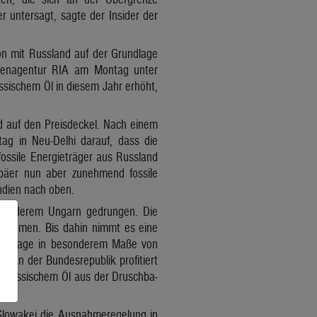
r untersagt, sagte der Insider der
ion mit Russland auf der Grundlage
chtenagentur RIA am Montag unter
ssischem Öl in diesem Jahr erhöht,
d auf den Preisdeckel. Nach einem
g in Neu-Delhi darauf, dass die
ossile Energieträger aus Russland
opäer nun aber zunehmend fossile
Indien nach oben.
er anderem Ungarn gedrungen. Die
bnehmen. Bis dahin nimmt es eine
chen Lage in besonderem Maße von
. In der Bundesrepublik profitiert
t russischem Öl aus der Druschba-
Slowakei die Ausnahmeregelung in