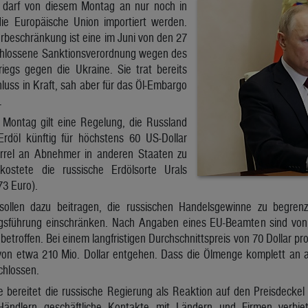
 darf von diesem Montag an nur noch in
ie Europäische Union importiert werden.
rbeschränkung ist eine im Juni von den 27
chlossene Sanktionsverordnung wegen des
riegs gegen die Ukraine. Sie trat bereits
uss in Kraft, sah aber für das Öl-Embargo
.
 Montag gilt eine Regelung, die Russland
Erdöl künftig für höchstens 60 US-Dollar
arrel an Abnehmer in anderen Staaten zu
 kostete die russische Erdölsorte Urals
73 Euro).
llen dazu beitragen, die russischen Handelsgewinne zu begren
egsführung einschränken. Nach Angaben eines EU-Beamten sind von
 betroffen. Bei einem langfristigen Durchschnittspreis von 70 Dollar p
von etwa 210 Mio. Dollar entgehen. Dass die Ölmenge komplett an
chlossen.
e bereitet die russische Regierung als Reaktion auf den Preisdeckel 
ndlern geschäftliche Kontakte mit Ländern und Firmen verbiet