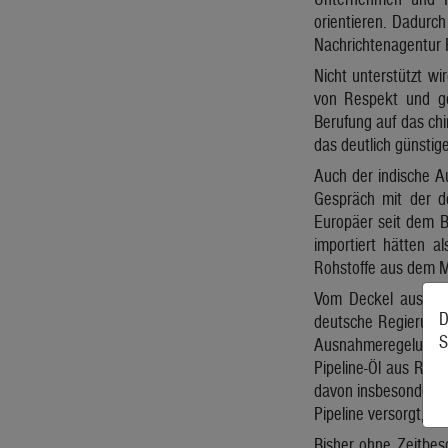
orientieren. Dadurch
Nachrichtenagentur 
Nicht unterstützt wi
von Respekt und ge
Berufung auf das chi
das deutlich günstige
Auch der indische A
Gespräch mit der d
Europäer seit dem B
importiert hätten 
Rohstoffe aus dem Mi
Vom Deckel ausgeno
D
deutsche Regierung 
S
Ausnahmeregelung in
Pipeline-Öl aus Russ
davon insbesondere 
Pipeline versorgt, d
Bisher ohne Zeitbes