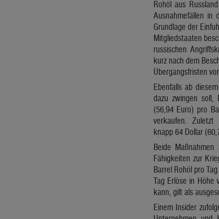
Rohöl aus Russland
Ausnahmefällen in d
Grundlage der Einfuh
Mitgliedstaaten bes
russischen Angriffsk
kurz nach dem Beschl
Übergangsfristen vor
Ebenfalls ab diesem
dazu zwingen soll, 
(56,94 Euro) pro B
verkaufen. Zuletzt
knapp 64 Dollar (60,
Beide Maßnahmen so
Fähigkeiten zur Kri
Barrel Rohöl pro Tag
Tag Erlöse in Höhe 
kann, gilt als ausges
Einem Insider zufolg
Unternehmen und Hä