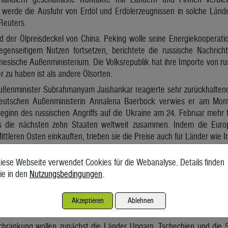
 werde die Ausfuhr von Erdöl und Erdölerzeugnissen in solche Lände
Reuters.
rd der Ölpreisdeckel von China. Peking wolle seine Energiekooperat
genseitigem Nutzen fortsetzen, berichtete die russische Nachri
nesische Außenministerium. Die Volksrepublik hat ihre Importe von ru
r zu haben ist als andere Ölsorten.
ußenminister Subrahmanyam Jaishankar reagierte sehr zurückhalten
eutschen Außenministerin Annalena Baerbock verwies er am Monta
eginn des russischen Angriffs auf die Ukraine am 24. Februar mehr f
als die nächsten zehn Staaten weltweit zusammen. Indem die Eur
ttleren Osten einkauften, trieben sie die Preise auch für Länder wie 
mmen ist Pipeline-Öl, das nach Europa fließt. Darauf hatte unt
iese Webseite verwendet Cookies für die Webanalyse. Details finden
will ab 2023 aber auch auf diesem Weg kein russisches Öl mehr a
ie in den
Nutzungsbedingungen
.
 Anspruch, die für EU-Staaten gilt, die aufgrund ihrer geografis
land abhängig waren und die Importe nicht so schnell ersetzen können
die PCK-Raffinerie im brandenburgischen Schwedt. Sie wird bisher mi
Akzeptieren
Ablehnen
as nun ersetzt werden muss.
chränkung wollen zunächst die Länder Ungarn, Tschechien und die 