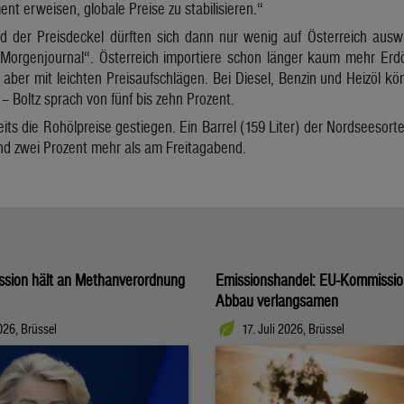
ent erweisen, globale Preise zu stabilisieren.“
der Preisdeckel dürften sich dann nur wenig auf Österreich auswi
„Morgenjournal“. Österreich importiere schon länger kaum mehr Erd
 aber mit leichten Preisaufschlägen. Bei Diesel, Benzin und Heizöl k
– Boltz sprach von fünf bis zehn Prozent.
ts die Rohölpreise gestiegen. Ein Barrel (159 Liter) der Nordseesort
nd zwei Prozent mehr als am Freitagabend.
sion hält an Methanverordnung
Emissionshandel: EU-Kommission
Abbau verlangsamen
2026, Brüssel
17. Juli 2026, Brüssel