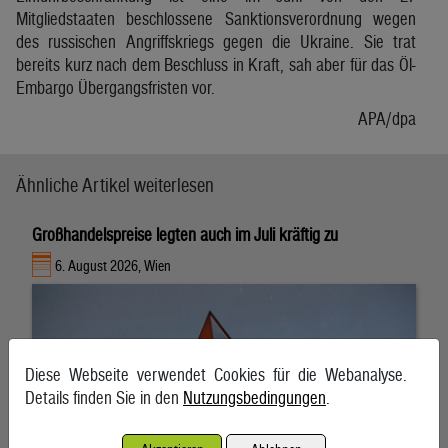
Mitgliedstaaten beschlossene Sanktionsverordnung wegen
des russischen Angriffskriegs gegen die Ukraine. Sie trat
bereits kurz nach dem Beschluss in Kraft, sah aber für das Öl-
Embargo Übergangsfristen vor.
APA/dpa
Ähnliche Artikel weiterlesen
Großhandelspreise legten auch im Juli kräftig zu
6. August 2026, Wien
Diese Webseite verwendet Cookies für die Webanalyse.
Details finden Sie in den
Nutzungsbedingungen
.