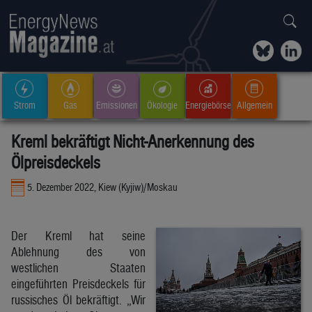
Strom
Gas
Emissionen
Ökologie
Energiebörse
Allgemein
Kreml bekräftigt Nicht-Anerkennung des
Ölpreisdeckels
5. Dezember 2022, Kiew (Kyjiw)/Moskau
Der Kreml hat seine
Ablehnung des von
westlichen Staaten
eingeführten Preisdeckels für
russisches Öl bekräftigt. „Wir