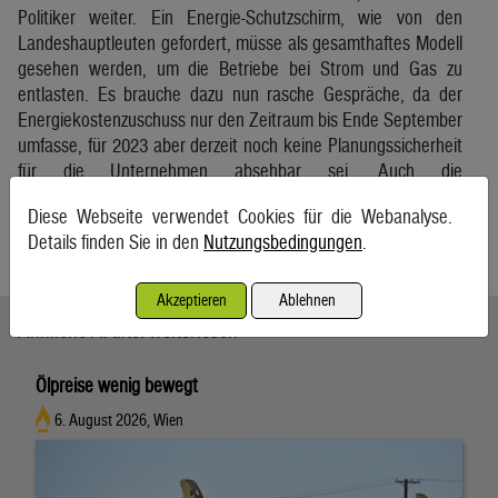
Politiker weiter. Ein Energie-Schutzschirm, wie von den
Landeshauptleuten gefordert, müsse als gesamthaftes Modell
gesehen werden, um die Betriebe bei Strom und Gas zu
entlasten. Es brauche dazu nun rasche Gespräche, da der
Energiekostenzuschuss nur den Zeitraum bis Ende September
umfasse, für 2023 aber derzeit noch keine Planungssicherheit
für die Unternehmen absehbar sei. Auch die
Industriellenvereinigung stieß am Freitag wieder ins selbe
Diese Webseite verwendet Cookies für die Webanalyse.
Horn.
Details finden Sie in den
Nutzungsbedingungen
.
APA
Akzeptieren
Ablehnen
Ähnliche Artikel weiterlesen
Ölpreise wenig bewegt
6. August 2026, Wien