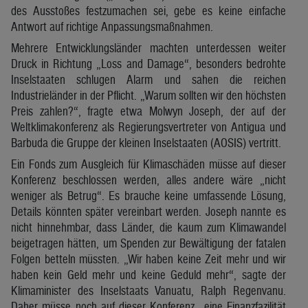
des Ausstoßes festzumachen sei, gebe es keine einfache
Antwort auf richtige Anpassungsmaßnahmen.
Mehrere Entwicklungsländer machten unterdessen weiter
Druck in Richtung „Loss and Damage“, besonders bedrohte
Inselstaaten schlugen Alarm und sahen die reichen
Industrieländer in der Pflicht. „Warum sollten wir den höchsten
Preis zahlen?“, fragte etwa Molwyn Joseph, der auf der
Weltklimakonferenz als Regierungsvertreter von Antigua und
Barbuda die Gruppe der kleinen Inselstaaten (AOSIS) vertritt.
Ein Fonds zum Ausgleich für Klimaschäden müsse auf dieser
Konferenz beschlossen werden, alles andere wäre „nicht
weniger als Betrug“. Es brauche keine umfassende Lösung,
Details könnten später vereinbart werden. Joseph nannte es
nicht hinnehmbar, dass Länder, die kaum zum Klimawandel
beigetragen hätten, um Spenden zur Bewältigung der fatalen
Folgen betteln müssten. „Wir haben keine Zeit mehr und wir
haben kein Geld mehr und keine Geduld mehr“, sagte der
Klimaminister des Inselstaats Vanuatu, Ralph Regenvanu.
Daher müsse noch auf dieser Konferenz „eine Finanzfazilität