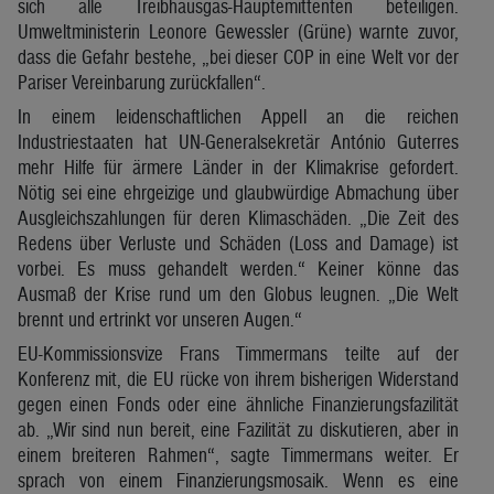
sich alle Treibhausgas-Hauptemittenten beteiligen.
Umweltministerin Leonore Gewessler (Grüne) warnte zuvor,
dass die Gefahr bestehe, „bei dieser COP in eine Welt vor der
Pariser Vereinbarung zurückfallen“.
In einem leidenschaftlichen Appell an die reichen
Industriestaaten hat UN-Generalsekretär António Guterres
mehr Hilfe für ärmere Länder in der Klimakrise gefordert.
Nötig sei eine ehrgeizige und glaubwürdige Abmachung über
Ausgleichszahlungen für deren Klimaschäden. „Die Zeit des
Redens über Verluste und Schäden (Loss and Damage) ist
vorbei. Es muss gehandelt werden.“ Keiner könne das
Ausmaß der Krise rund um den Globus leugnen. „Die Welt
brennt und ertrinkt vor unseren Augen.“
EU-Kommissionsvize Frans Timmermans teilte auf der
Konferenz mit, die EU rücke von ihrem bisherigen Widerstand
gegen einen Fonds oder eine ähnliche Finanzierungsfazilität
ab. „Wir sind nun bereit, eine Fazilität zu diskutieren, aber in
einem breiteren Rahmen“, sagte Timmermans weiter. Er
sprach von einem Finanzierungsmosaik. Wenn es eine