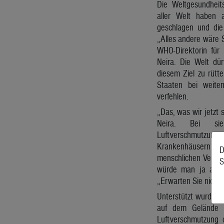
Die Weltgesundheit
aller Welt haben 
geschlagen und die 
„Alles andere wäre 
WHO-Direktorin für 
Neira. Die Welt dü
diesem Ziel zu rütt
Staaten bei weite
verfehlen.
„Das, was wir jetzt 
Neira. Bei sie
Luftverschmutzun
Krankenhäusern vol
D
menschlichen Versta
S
würde man ja auch 
„Erwarten Sie nicht,
Unterstützt wurde i
auf dem Gelände d
Luftverschmutzung 