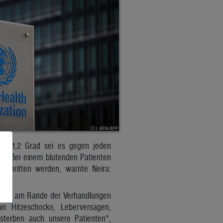
twa 1,2 Grad sei es gegen jeden
en. Bei einem blutenden Patienten
rschritten werden, warnte Neira:
ttwoch am Rande der Verhandlungen
n Hitzeschocks, Leberversagen,
sterben auch unsere Patienten“,