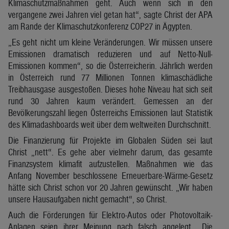
Klimaschutzmaßnahmen geht. Auch wenn sich in den
vergangene zwei Jahren viel getan hat“, sagte Christ der APA
am Rande der Klimaschutzkonferenz COP27 in Ägypten.
„Es geht nicht um kleine Veränderungen. Wir müssen unsere
Emissionen dramatisch reduzieren und auf Netto-Null-
Emissionen kommen“, so die Österreicherin. Jährlich werden
in Österreich rund 77 Millionen Tonnen klimaschädliche
Treibhausgase ausgestoßen. Dieses hohe Niveau hat sich seit
rund 30 Jahren kaum verändert. Gemessen an der
Bevölkerungszahl liegen Österreichs Emissionen laut Statistik
des Klimadashboards weit über dem weltweiten Durchschnitt.
Die Finanzierung für Projekte im Globalen Süden sei laut
Christ „nett“. Es gehe aber vielmehr darum, das gesamte
Finanzsystem klimafit aufzustellen. Maßnahmen wie das
Anfang November beschlossene Erneuerbare-Wärme-Gesetz
hätte sich Christ schon vor 20 Jahren gewünscht. „Wir haben
unsere Hausaufgaben nicht gemacht“, so Christ.
Auch die Förderungen für Elektro-Autos oder Photovoltaik-
Anlagen seien ihrer Meinung nach falsch angelegt. „Die