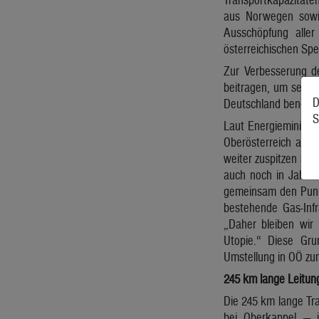
aus Norwegen sowie
Ausschöpfung aller
österreichischen Spe
Zur Verbesserung de
beitragen, um selbs
D
Deutschland benötig
S
Laut Energieministe
Oberösterreich auch
weiter zuspitzen sol
auch noch in Jahrze
gemeinsam den Punkt
bestehende Gas-Infr
„Daher bleiben wir 
Utopie.“ Diese Gru
Umstellung in OÖ zu
245 km lange Leitun
Die 245 km lange Tr
bei Oberkappel — is