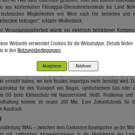
 aus küstennahen Flüssiggas-Übernahmeterminals ins Land fließ
 technischen Möglichkeiten von West nach Ost betrieben und k
icherziele beitragen“, erklärte Weißenböck.
r Versorgungssicherheit würde ein elektrisch betriebener Kompress
t genug Druck erzeugen zu können, verwies Weißenböck darauf, das
iese Webseite verwendet Cookies für die Webanalyse. Details finden
e, um den notwendigen Druck zustande zu bringen.
ie in den
Nutzungsbedingungen
.
rium bestehe seit wenigen Wochen ein Übereinkommen zwischen Öst
 dann noch Gas-Zuflüsse aus dem Nachbarland sicherstellen soll, w
Akzeptieren
Ablehnen
lte, hieß es. Besonders hervorgehoben hat Stelzer, dass eine starke G
hnten für die Wettbewerbsfähigkeit des Standortes OÖ „entscheide
 erreicht haben, wo kein fossiles Importgas mehr benötigt wird. D
astruktur für den Transport von Biogas, synthetischem Gas oder a
in OÖ beim Klimaschutz mit Hausverstand. Heißt: Realismus und E
ndhaltung komme im neuen 200 Mio. Euro Zukunftsfonds für die
m Ausdruck.
g
ansitleitung WAG — zwischen dem Gasknoten Baumgarten an der Mar
t mit zahlreichen Abzweigstationen in die Verteilnetze der Land