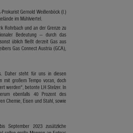
-Prokurist Gernold Weißenböck (l.)
elände im Mühlviertel.
zirk Rohrbach und an der Grenze zu
tionaler Bedeutung — durch das
nst üblich fließt derzeit Gas aus
eibers Gas Connect Austria (GCA),
s. Daher steht für uns in diesen
ien mit großem Tempo voran, doch
ert werden“, betonte LH Stelzer. In
derum ebenfalls 40 Prozent des
oren Chemie, Eisen und Stahl, sowie
is September 2023 zusätzliche
el sollen große Mengen an Erdgas