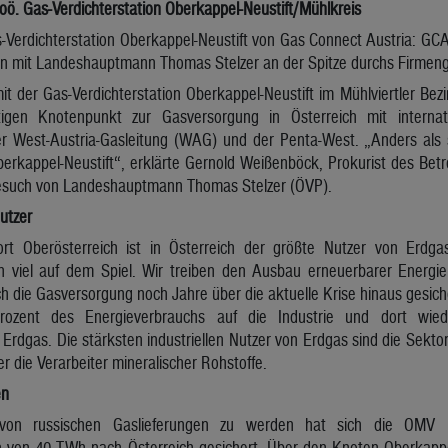
oö. Gas-Verdichterstation Oberkappel-Neustift/Mühlkreis
Verdichterstation Oberkappel-Neustift von Gas Connect Austria: GCA
on mit Landeshauptmann Thomas Stelzer an der Spitze durchs Firmeng
it der Gas-Verdichterstation Oberkappel-Neustift im Mühlviertler Be
igen Knotenpunkt zur Gasversorgung in Österreich mit interna
 West-Austria-Gasleitung (WAG) und der Penta-West. „Anders als so
erkappel-Neustift“, erklärte Gernold Weißenböck, Prokurist des Betr
esuch von Landeshauptmann Thomas Stelzer (ÖVP).
utzer
ort Oberösterreich ist in Österreich der größte Nutzer von Erdga
n viel auf dem Spiel. Wir treiben den Ausbau erneuerbarer Energ
ch die Gasversorgung noch Jahre über die aktuelle Krise hinaus gesich
rozent des Energieverbrauchs auf die Industrie und dort wie
 Erdgas. Die stärksten industriellen Nutzer von Erdgas sind die Sekt
r die Verarbeiter mineralischer Rohstoffe.
en
on russischen Gaslieferungen zu werden hat sich die OMV b
n von 40 TWh nach Österreich gesichert. Über den Knoten Oberkapp