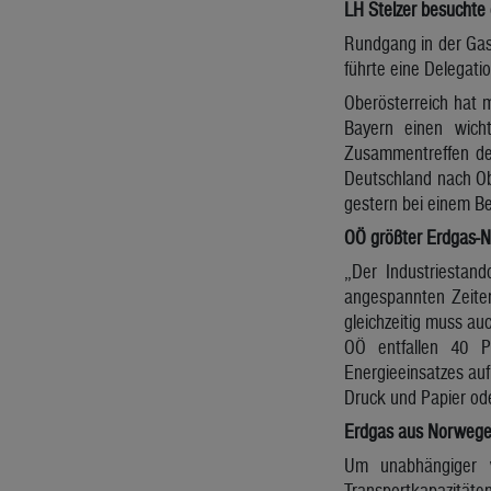
LH Stelzer besuchte 
Rundgang in der Gas-
führte eine Delegati
Oberösterreich hat m
Bayern einen wicht
Zusammentreffen der
Deutschland nach Ob
gestern bei einem B
OÖ größter Erdgas-N
„Der Industriestand
angespannten Zeite
gleichzeitig muss au
OÖ entfallen 40 P
Energieeinsatzes auf
Druck und Papier ode
Erdgas aus Norweg
Um unabhängiger v
Transportkapazitäte