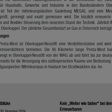
für Haushalte, Gewerbe und Industrie in den Bundesländern Ober
t ist Teil der mitteleuropäischen Gasleitung MEGAL und eine Me
prüft, gereinigt und exakt gemessen wird. Die kürzlich erneuerte
rn und flexibler Steuerung dem neuesten Stand der Technik. Jährlich 
 Oberkappel. Der jährliche Gesamtbedarf an Gas in Österreich beträgt
tungen
Penta-West ist Oberkappel-Neustift eine Verdichterstation und wir
ktroverdichtern betrieben. Die 95 Kilometer lange Penta-West ka
weigt in Oberkappel-Neustift von der WAG ab und führt bis zur deuts
nerseits für die Versorgung des südbayerischen Raums von Bedeutung u
gasspeicher Mitteleuropas in Haidach bei Straßwalchen dar.-he-
tblicke
Kein „Weiter wie bisher“ bei den
Erneuerbaren
30. Dezember 2024