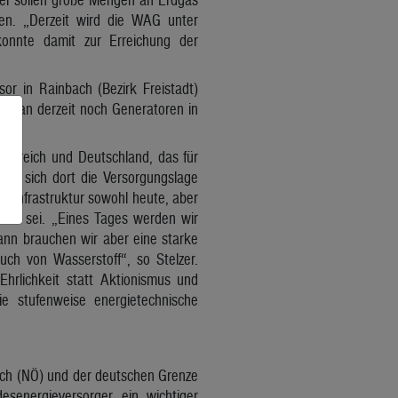
en. „Derzeit wird die WAG unter
onnte damit zur Erreichung der
or in Rainbach (Bezirk Freistadt)
s man derzeit noch Generatoren in
erreich und Deutschland, das für
enn sich dort die Versorgungslage
as-Infrastruktur sowohl heute, aber
nd“ sei. „Eines Tages werden wir
ann brauchen wir aber eine starke
uch von Wasserstoff“, so Stelzer.
hrlichkeit statt Aktionismus und
 stufenweise energietechnische
ch (NÖ) und der deutschen Grenze
esenergieversorger ein wichtiger