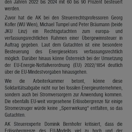
den Jahren 2022 bis 2024 mit 60 bis 90 Prozent besteuert
werden.
Zuvor hat die AK bei den Steuerrechtsprofessoren Georg
Kofler (WU Wien), Michael Tumpel und Peter Bräumann (beide
JKU Linz) ein Rechtsgutachten zum europa- und
verfassungsrechtlichen Rahmen einer Übergewinnsteuer in
Auftrag gegeben. Laut dem Gutachten ist eine besondere
Besteuerung des Energiesektors verfassungsrechtlich
möglich. Darüber hinaus könne Österreich bei der Umsetzung
der EU-Energie-Notfallverordnung (EU) 2022/1854 deutlich
über die EU-Mindestvorgaben hinausgehen.
Wie die Arbeiterkammer betont, könne diese
Solidaritätsabgabe nicht nur bei fossilen Energieunternehmen,
sondern auch bei Stromversorgern zur Anwendung kommen.
Die ebenfalls EU-weit vorgesehene Erlösobergrenze für einige
Stromerzeuger würde keine „Sperrwirkung“ entfalten, so das
Gutachten.
AK Steuerexperte Dominik Bernhofer kritisiert, dass die
Erlösobergrenze des EU-Modells viel zu hoch und der