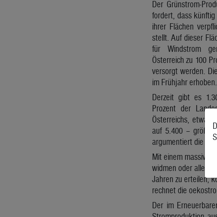
Der Grünstrom-Prod
fordert, dass künfti
ihrer Flächen verpf
stellt. Auf dieser Fl
für Windstrom ge
Österreich zu 100 P
versorgt werden. Die
im Frühjahr erhoben.
Derzeit gibt es 1.3
Prozent der Lande
Österreichs, etwa 
D
auf 5.400 – größer
S
argumentiert die oek
Mit einem massiv for
widmen oder allenfa
Jahren zu erteilen, 
rechnet die oekostr
Der im Erneuerbaren
Stromproduktion aus