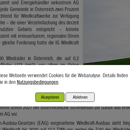
uzent und Energiehändler oekostrom AG
g jede Gemeinde in Österreich zwei Prozent
lichtend für Windkraftwerke zur Verfügung
äche – die einer Verzehnfachung des derzeit
nutzten Gebiets entspricht – könnte
rozent mit erneuerbarem, regionalen Strom
 gleiche Forderung hatte die IG Windkraft
00 Windräder in Österreich, die auf 0,2
sfläche (171 km2), vor allem im Osten
7,6 TWh Strom erzeugen. Wenn die Anzahl
iese Webseite verwendet Cookies für die Webanalyse. Details finden
e und leistungsstärkere – Windräder erhöht würde, könnten 83 TW
ie in den
Nutzungsbedingungen
.
ostrom AG, wie schon die IG Windkraft.
cierten Ausbau, der die Gemeinden verpflichten würde, bis 2024 zwei 
Akzeptieren
Ablehnen
lls Kompensationsflächen in anderen Gemeinden zu kaufen und dann
könnte schon 2027 der österreichische Strombedarf zur Gänze aus er
om AG vor.
-Ausbau-Gesetzes (EAG) vorgesehene Windkraft-Ausbau sieht hinge
 Windkraft bis 2030 auf 17,3 TWh vor, wobei die Zahl der Windräde