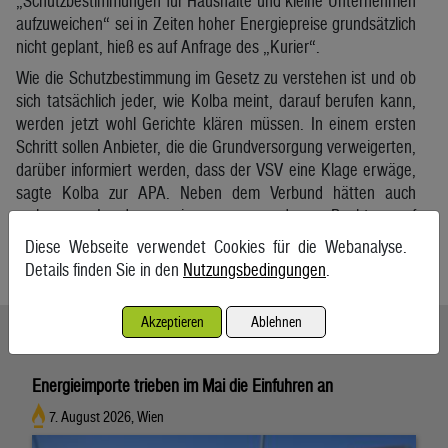
„Schutzbestimmungen für Haushalte und kleine Unternehmen
aufzuweichen“ sei in Zeiten hoher Energiepreise grundsätzlich
nicht geplant, hieß es auf Anfrage des „Kurier“.
Wie die Schutzbestimmung im Gesetz zu verstehen ist und ob
sich tatsächlich jeder, wie Kolba meint, darauf berufen kann,
werden jetzt wohl Gerichte klären müssen. In einem ersten
Schritt sollen Anbieter, die die Grundversorgung verweigerten,
darüber informiert werden, dass der VSV eine Klage erwäge,
sagte Kolba zur APA. Neben dem Verbund hätten auch
mehrere Landesenergieversorger des Recht auf
Grundversorgung verweigert.
Diese Webseite verwendet Cookies für die Webanalyse.
APA
Details finden Sie in den
Nutzungsbedingungen
.
Akzeptieren
Ablehnen
Ähnliche Artikel weiterlesen
Energieimporte trieben im Mai die Einfuhren an
7. August 2026, Wien