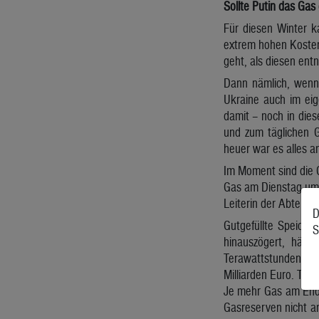
Sollte Putin das Gas
Für diesen Winter k
extrem hohen Kosten.
geht, als diesen ent
Dann nämlich, wenn 
Ukraine auch im eig
damit – noch in die
und zum täglichen G
heuer war es alles a
Im Moment sind die 
Gas am Dienstag um 
Leiterin der Abteilun
D
Gutgefüllte Speiche
S
hinauszögert, hätt
Terawattstunden (TW
Milliarden Euro. Teil
Je mehr Gas am Ende
Gasreserven nicht an