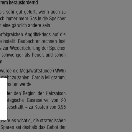
xtrem herausfordernd
is sehr gut gefüllt, wenn auch zu
och immer mehr Gas in die Speicher
 eine gänzlich andere sein.
olgreichen Angriffskriegs auf die
instellt. Beobachter rechnen fest
 zur Wiederbefüllung der Speicher
 schwieriger als heuer, und schon
n.
n wurde die Megawattstunde (MWh)
mehr zu zahlen. Carola Millgramm,
ge anhalten werde.
st, der den Beginn der Heizsaison
 strategische Gasreserve von 20
ts beschafft – zu Kosten von 3,95
äre es wichtig, die strategischen
. Sparen sei deshalb das Gebot der