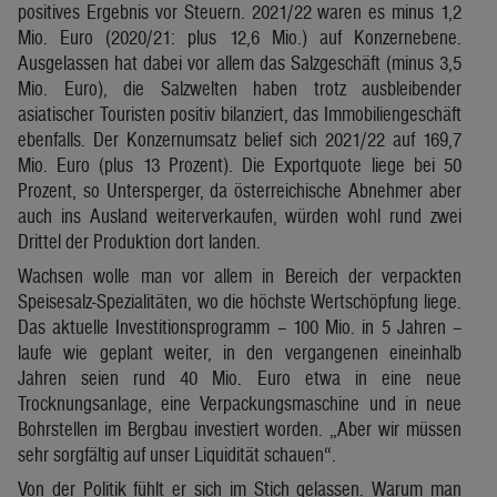
positives Ergebnis vor Steuern. 2021/22 waren es minus 1,2
Mio. Euro (2020/21: plus 12,6 Mio.) auf Konzernebene.
Ausgelassen hat dabei vor allem das Salzgeschäft (minus 3,5
Mio. Euro), die Salzwelten haben trotz ausbleibender
asiatischer Touristen positiv bilanziert, das Immobiliengeschäft
ebenfalls. Der Konzernumsatz belief sich 2021/22 auf 169,7
Mio. Euro (plus 13 Prozent). Die Exportquote liege bei 50
Prozent, so Untersperger, da österreichische Abnehmer aber
auch ins Ausland weiterverkaufen, würden wohl rund zwei
Drittel der Produktion dort landen.
Wachsen wolle man vor allem in Bereich der verpackten
Speisesalz-Spezialitäten, wo die höchste Wertschöpfung liege.
Das aktuelle Investitionsprogramm – 100 Mio. in 5 Jahren –
laufe wie geplant weiter, in den vergangenen eineinhalb
Jahren seien rund 40 Mio. Euro etwa in eine neue
Trocknungsanlage, eine Verpackungsmaschine und in neue
Bohrstellen im Bergbau investiert worden. „Aber wir müssen
sehr sorgfältig auf unser Liquidität schauen“.
Von der Politik fühlt er sich im Stich gelassen. Warum man