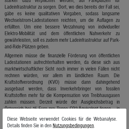
stärker dazu verpflichtet werden, auf Parkplätzen für
Ladeinfrastruktur zu sorgen. Dort, wo dies bereits der Fall sei,
gäbe es keine qualitativen Vorgaben, sodass langsame
Wechselstrom-Ladestationen reichten, um die Auflagen zu
erfüllten. Um eine bessere Verzahnung von individueller
Elektro-Mobilität und dem öffentlichen Nahverkehr zu
gewährleisten, soll es zudem mehr Ladeinfrastruktur auf Park-
and-Ride-Plätzen geben.
Allgemein müsse die finanzielle Förderung von öffentlichen
Ladestationen aufrechterhalten werden, da diese sich aus
marktwirtschaftlicher Sicht noch immer in vielen Fällen nicht
rechnen würden, vor allem im ländlichen Raum. Die
Kraftstoffverordnung (KVO) müsse dann dahingehend
ausgebaut werden, dass Inverkehrbringer von fossilen
Kraftstoffen mehr für die Kompensation von Treibhausgasen
zahlen müssen. Derzeit würde der Ausgleichsbetrag in
Österreich bei 15 Euro pro Tonne CO2-Äquivalent liegen – in
Deutschland seien es bereits 600 Euro, gab der Smatrics-CEO
Diese Webseite verwendet Cookies für die Webanalyse.
an.
Details finden Sie in den
Nutzungsbedingungen
.