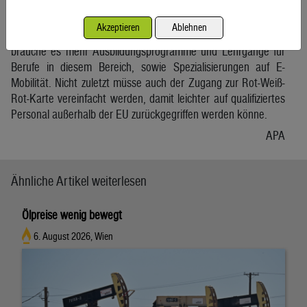
Um die Mobilitätswende zu bewältigen brauche es natürlich
die entsprechenden Fachkräfte, die im IT- und
Akzeptieren
Ablehnen
Elektrotechnikbereich aber rar wären. Aus diesem Grund
brauche es mehr Ausbildungsprogramme und Lehrgänge für
Berufe in diesem Bereich, sowie Spezialisierungen auf E-
Mobilität. Nicht zuletzt müsse auch der Zugang zur Rot-Weiß-
Rot-Karte vereinfacht werden, damit leichter auf qualifiziertes
Personal außerhalb der EU zurückgegriffen werden könne.
APA
Ähnliche Artikel weiterlesen
Ölpreise wenig bewegt
6. August 2026, Wien