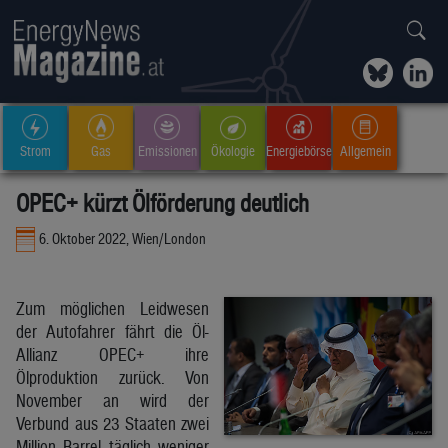
Strom
Gas
Emissionen
Ökologie
Energiebörse
Allgemein
OPEC+ kürzt Ölförderung deutlich
6. Oktober 2022, Wien/London
Zum möglichen Leidwesen
der Autofahrer fährt die Öl-
Allianz OPEC+ ihre
Ölproduktion zurück. Von
November an wird der
Verbund aus 23 Staaten zwei
Million Barrel täglich weniger