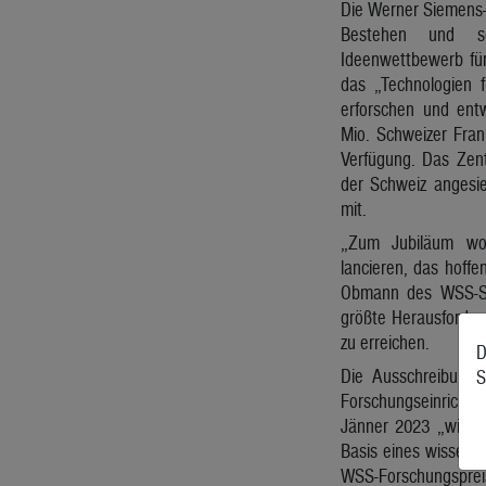
Die Werner Siemens-S
Bestehen und s
Ideenwettbewerb fü
das „Technologien 
erforschen und entwi
Mio. Schweizer Fran
Verfügung. Das Zent
der Schweiz angesied
mit.
„Zum Jubiläum wol
lancieren, das hoffe
Obmann des WSS-Sti
größte Herausforder
zu erreichen.
D
Die Ausschreibung r
S
Forschungseinricht
Jänner 2023 „wissen
Basis eines wissensc
WSS-Forschungspreis