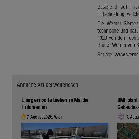
Basierend auf ihre
Entscheidung, welche
Die Werner Siemens-
technische und natu
1923 von den Töchte
Bruder Werner von S
Service:
www.werners
Ähnliche Artikel weiterlesen
Energieimporte trieben im Mai die
BMF plant 
Einfuhren an
Gebäudesa
7. August 2026, Wien
7. Augu