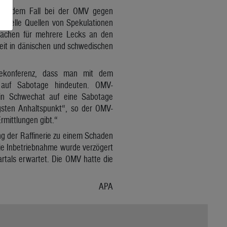
e in dem Fall bei der OMV gegen
izielle Quellen von Spekulationen
sachen für mehrere Lecks an den
Zeit in dänischen und schwedischen
.
ssekonferenz, dass man mit dem
e auf Sabotage hindeuten. OMV-
 in Schwechat auf eine Sabotage
gsten Anhaltspunkt“, so der OMV-
mittlungen gibt.“
g der Raffinerie zu einem Schaden
 Die Inbetriebnahme wurde verzögert
uartals erwartet. Die OMV hatte die
APA