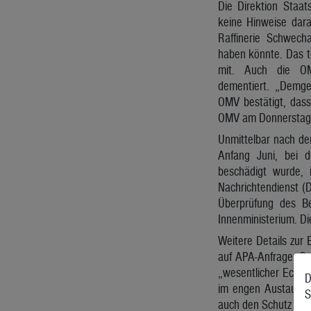
Die Direktion Staat
keine Hinweise dara
Raffinerie Schwec
haben könnte. Das t
mit. Auch die OM
dementiert. „Demg
OMV bestätigt, dass 
OMV am Donnerstag 
Unmittelbar nach de
Anfang Juni, bei d
beschädigt wurde, 
Nachrichtendienst (
Überprüfung des Be
Innenministerium. Di
Weitere Details zur
auf APA-Anfrage. Ge
„wesentlicher Eckpfe
D
im engen Austausch 
S
auch den Schutz krit