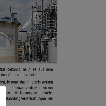
ztat bekannt, heißt es aus dem
ät des Verfassungsschutzes.
den, betonte das Innenministerium
 den Landespolizeidirektionen ein
rreichische Verfassungsschutz stehe
ig Gefährdungseinschätzungen, die