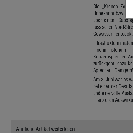
Die „Kronen Zeitun
Unbekannt bzw. gege
über einen „Sabota
russischen Nord-Stre
Gewässern entdeckt 
Infrastrukturmini
Innenministerium 
Konzernsprecher An
zurückgeht, dazu ke
Sprecher. „Demgemäß
Am 3. Juni war es w
bei einer der Destil
und eine volle Ausla
finanziellen Auswirk
Ähnliche Artikel weiterlesen