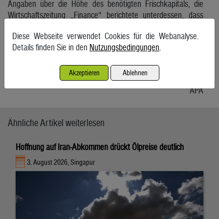
Angaben über die Höhe des benötigten Frischkapitals, die
Wirtschaftszeitung „Finance“ berichtete unterdessen, dass
sich eine inoffizielle Einschätzungen auf 100 Mio. Euro belaufe.
Diese Webseite verwendet Cookies für die Webanalyse.
Geoplin, der 70 Prozent der slowenischen Gasversorgung
Details finden Sie in den
Nutzungsbedingungen
.
deckt, gehört zusammen mit Petrol zu den wenigen großen
Energieunternehmen, die sich nicht mehrheitlich im
Akzeptieren
Ablehnen
Staatsbesitz befinden.
APA
Ähnliche Artikel weiterlesen
Hoffnung auf Iran-Abkommen drückt Ölpreise deutlich
3. August 2026, Singapur