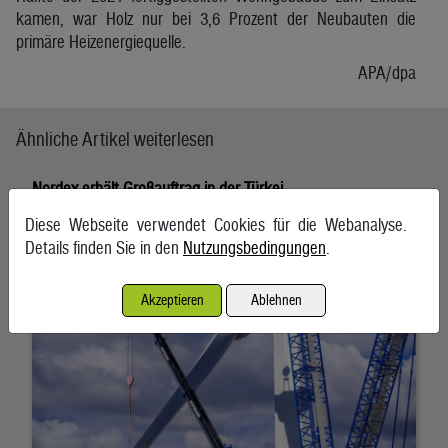
kamen, war Holz nur bei 3,6 Prozent der Neubauten die
primäre Heizenergiequelle.
APA/dpa
Ähnliche Artikel weiterlesen
Nordex erhält Großauftrag in der Türkei
6. August 2026, Hamburg
Diese Webseite verwendet Cookies für die Webanalyse.
Details finden Sie in den
Nutzungsbedingungen
.
Akzeptieren
Ablehnen