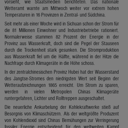
vorsieht, wie Staatsmedien berichteten. Das nationale
Wetteramt warnte am Mittwoch weiter vor extrem hohen
Temperaturen in 16 Provinzen in Zentral- und Südchina.
Seit mehr als einer Woche wird in Sichuan schon der Strom für
die 81 Millionen Einwohner und Industriebetriebe rationiert.
Normalerweise stammen 82 Prozent der Energie in der
Provinz aus Wasserkraft, doch sind die Pegel der Stauseen
durch die Trockenheit stark gesunken. Die Stromproduktion
aus Wasserkraft fiel um die Hälfte, während in der Hitze die
Nachfrage durch Klimageräte in die Höhe schoss.
In der zentralchinesischen Provinz Hubei hat der Wasserstand
des Jangtse-Stromes den niedrigsten Wert seit Beginn der
Wetteraufzeichnungen 1865 erreicht. Um Strom zu sparen,
werden in vielen Metropolen Chinas Klimageräte
runtergefahren, Lichter und Rolltreppen ausgeschaltet.
Die neuerliche Ankurbelung der Kohlekraftwerke stieß auf
Besorgnis von Klimaschützern. Als der weltgrößte Produzent
von Kohlendioxid sind Chinas Bemühungen zur Verringerung
fossiler Energie entscheidend für den weltweiten Kampf