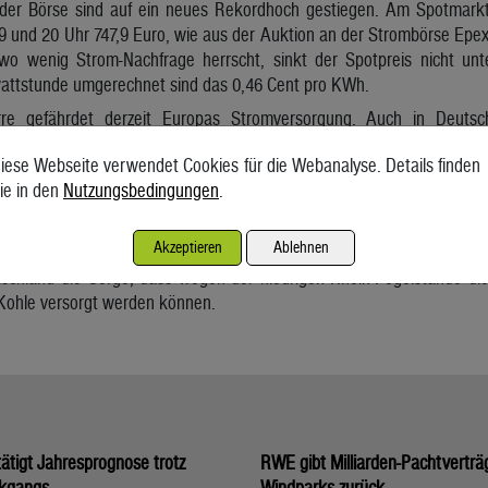
 der Börse sind auf ein neues Rekordhoch gestiegen. Am Spotmar
 und 20 Uhr 747,9 Euro, wie aus der Auktion an der Strombörse Epex
wo wenig Strom-Nachfrage herrscht, sinkt der Spotpreis nicht u
wattstunde umgerechnet sind das 0,46 Cent pro KWh.
re gefährdet derzeit Europas Stromversorgung. Auch in Deutsc
r Spitze fast 750 Euro. Und auch die hohen Gaspreise treiben die K
iese Webseite verwendet Cookies für die Webanalyse. Details finden
eine Megawattstunde Erdgas am Dienstag über 230 Euro. Für ei
ie in den
Nutzungsbedingungen
.
attstunden Gas verbrannt.
m niedrigen Pegelstände und hohen Wassertemperaturen bei me
Akzeptieren
Ablehnen
Frankreich das Kühlwasser. Und auch Wasserkraftwerke produzieren
chland die Sorge, dass wegen der niedrigen Rhein-Pegelstände die
 Kohle versorgt werden können.
tigt Jahresprognose trotz
RWE gibt Milliarden-Pachtverträ
kgangs
Windparks zurück