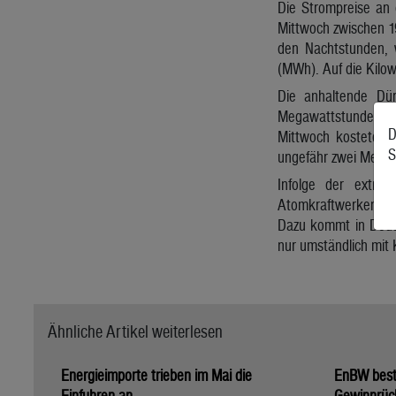
Die Strompreise an
Mittwoch zwischen 19
den Nachtstunden, 
(MWh). Auf die Kilo
Die anhaltende Dür
Megawattstunde in de
D
Mittwoch kostete 
S
ungefähr zwei Megaw
Infolge der extre
Atomkraftwerken in 
Dazu kommt in Deuts
nur umständlich mit
Ähnliche Artikel weiterlesen
Energieimporte trieben im Mai die
EnBW bestä
Einfuhren an
Gewinnrüc