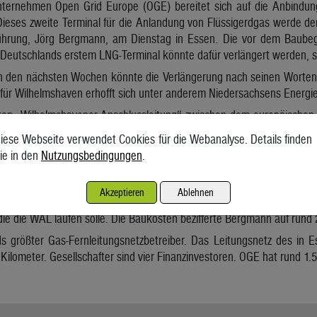
ternehmen Open Grid Europe (OGE) bereitet sich auf die Anbindung
ieses zweite Terminal für die Anlandung von Flüssigerdgas werde derz
ührung, Jörg Bergmann, am Dienstag in Essen. Die vor dem Baubeg
 Deutschlands erstem LNG-Terminal könnte dafür verlängert werden, 
n den nächsten Wochen könnte die Verlängerung nach seinen Worten b
 für Wilhelmshaven erhofft sich unter anderem Niedersachsens Energie
en „Wilhelmshavener Anschlussleitung“ zwischen dem europäischen
ds sagte Bergmann: „Wir erwarten in den nächsten Tagen den Planf
iese Webseite verwendet Cookies für die Webanalyse. Details finden
 den Verlegetätigkeiten beginnen. Noch heuer solle die Leitung in B
ie in den
Nutzungsbedingungen
.
ppelt so vielen Leuten wie eigentlich üblich“, sagte Bergmann weiter
abe die volle Unterstützung der Politik und der Behörden. So we
Akzeptieren
Ablehnen
arbeitung begonnen. Unterstützung erfahre man auch durch die Be
ie die WAL laufen solle. Die Baukosten bezifferte Bergmann auf rund 
s größter Gas-Fernleitungsnetzbetreiber. Das Leitungsnetz des in
Kilometer. Gesellschafter sind vier Finanzinvestoren. OGE hat rund 1.