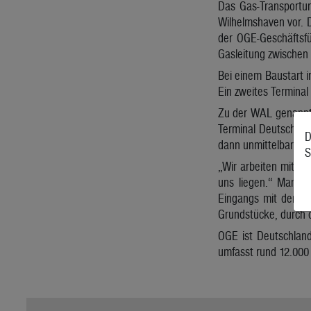
Das Gas-Transportun
Wilhelmshaven vor. D
der OGE-Geschäftsf
Gasleitung zwischen
Bei einem Baustart i
Ein zweites Terminal
Zu der WAL genannt
Terminal Deutschlan
D
dann unmittelbar mit
S
„Wir arbeiten mit do
uns liegen.“ Man h
Eingangs mit der Be
Grundstücke, durch d
OGE ist Deutschland
umfasst rund 12.000 