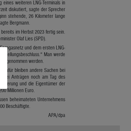
 eines weiteren LNG-Terminals in
eit diskutiert, sagte der Sprecher
inn stehende, 26 Kilometer lange
sagte Bergmann.
ereits im Herbst 2023 fertig sein.
minister Olaf Lies (SPD).
 Ferngasnetz und dem ersten LNG-
eststellungsbeschluss.“ Man werde
etrieb genommen werden.
. „Dafür bleiben andere Sachen bei
rde bei Anträgen noch am Tag des
völkerung und die Eigentümer der
200 Millionen Euro.
 Essen beheimateten Unternehmens
500 Beschäftigte.
APA/dpa