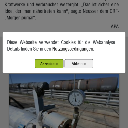
Kraftwerke und Verbraucher weitergibt. „Das ist sicher eine
Idee, der man nähertreten kann“, sagte Neusser dem ORF-
„Morgenjournal“.
APA
Diese Webseite verwendet Cookies für die Webanalyse.
Ähnliche Artikel weiterlesen
Details finden Sie in den
Nutzungsbedingungen
.
Energieimporte trieben im Mai die Einfuhren an
Akzeptieren
Ablehnen
7. August 2026, Wien