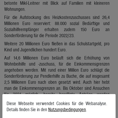
betonte Mikl-Leitner mit Blick auf Familien mit kleineren
Wohnungen.
Für die Aufstockung des Heizkostenzuschusses sind 26,4
Millionen Euro reserviert: 88.000 sozial Bedürftige und
Sozialhilfeempfänger erhalten zudem 150 Euro an
Sonderförderung für die Periode 2022/23.
Weitere 20 Millionen Euro fließen in das Schulstartgeld, pro
Kind und Jugendlichen hundert Euro.
Auf 14,6 Millionen Euro beläuft sich die Erhöhung von
Wohnbeihilfe und -zuschuss, für die Einkommensgrenzen
angehoben werden. Mit rund einer Million Euro schlägt die
Sonderförderung zur Pendlerhilfe zu Buche, die auf insgesamt
2,5 Millionen Euro nach oben gesetzt wird. Auch hier hebt
man die Einkommensgrenzen an. Bis Oktober sind Ansuchen
für 2021 möglich, bereits bewilligte Anträge werden
automatisch verdoppelt. Finanzieren will man die Maßnahmen
Diese Webseite verwendet Cookies für die Webanalyse.
aus Ausschüttungen der Landesbeteiligungsholding, in der die
Details finden Sie in den
Nutzungsbedingungen
.
Anteile an EVN, Flughafen und Hypo Niederösterreich geparkt