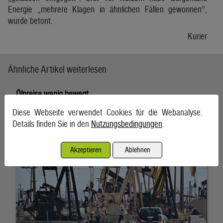
Energie „mehrere Klagen in ähnlichen Fällen gewonnen“,
wurde betont.
Kurier
Ähnliche Artikel weiterlesen
Ölpreise wenig bewegt
6. August 2026, Wien
Diese Webseite verwendet Cookies für die Webanalyse.
Details finden Sie in den
Nutzungsbedingungen
.
Akzeptieren
Ablehnen