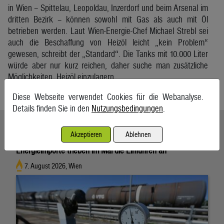
in Wien – Spittelau, Leopoldau, Inzerdorf und beim Arsenal im
dritten Bezirk – können sowohl mit Gas als auch mit Öl
betrieben werden. Laut Wien-Energie-Chef Michael Strebl sei
auch die Beschaffung von Heizöl leicht „kein Problem“
gewesen, schreibt der „Standard“. Die Tanks mit 10.000 Liter
würde aber nur kurz reichen, daher suche man zusätzliche
Möglichkeiten, Heizöl einzulagern.
APA
Diese Webseite verwendet Cookies für die Webanalyse.
Details finden Sie in den
Nutzungsbedingungen
.
Ähnliche Artikel weiterlesen
Akzeptieren
Ablehnen
Energieimporte trieben im Mai die Einfuhren an
7. August 2026, Wien