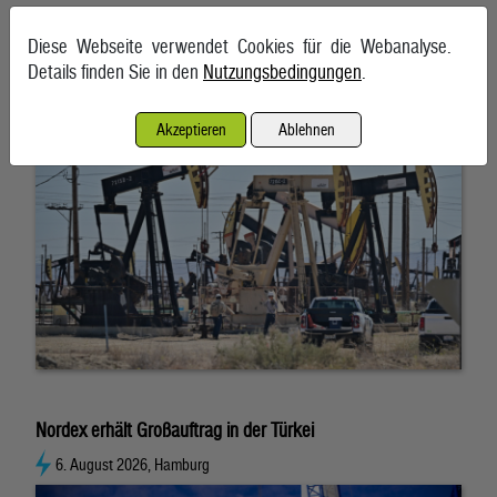
Ölpreise wenig bewegt
Diese Webseite verwendet Cookies für die Webanalyse.
Details finden Sie in den
Nutzungsbedingungen
.
6. August 2026, Wien
Akzeptieren
Ablehnen
Nordex erhält Großauftrag in der Türkei
6. August 2026, Hamburg