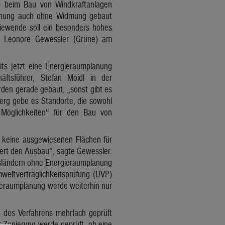
P) beim Bau von Windkraftanlagen
planung auch ohne Widmung gebaut
iewende soll ein besonders hohes
rin Leonore Gewessler (Grüne) am
its jetzt eine Energieraumplanung
ftsführer, Stefan Moidl in der
rden gerade gebaut, „sonst gibt es
berg gebe es Standorte, die sowohl
 Möglichkeiten“ für den Bau von
t keine ausgewiesenen Flächen für
ert den Ausbau“, sagte Gewessler.
esländern ohne Energieraumplanung
weltverträglichkeitsprüfung (UVP)
ieraumplanung werde weiterhin nur
 des Verfahrens mehrfach geprüft
er Zonierung werde geprüft, ob eine