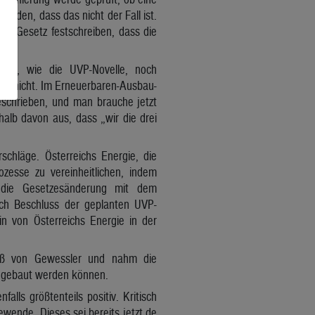
rden, dass das nicht der Fall ist.
VP-Gesetz festschreiben, dass die
die, wie die UVP-Novelle, noch
ch nicht. Im Erneuerbaren-Ausbau-
eschrieben, und man brauche jetzt
halb davon aus, dass „wir die drei
schläge. Österreichs Energie, die
zesse zu vereinheitlichen, indem
, die Gesetzesänderung mit dem
ch Beschluss der geplanten UVP-
n von Österreichs Energie in der
toß von Gewessler und nahm die
s gebaut werden können.
lls größtenteils positiv. Kritisch
ewende. Dieses sei bereits jetzt de