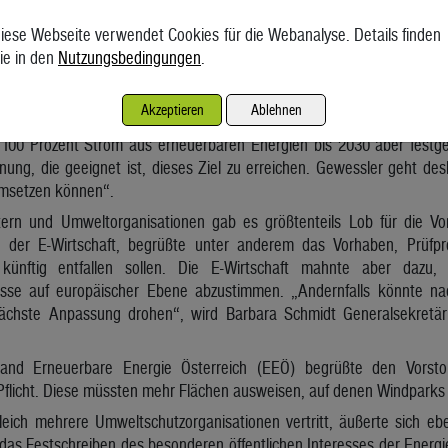
tsbild stört, im UVP-Verfahren müsse dann nochmals nachgewiesen we
iese Webseite verwendet Cookies für die Webanalyse. Details finden
 wir uns sparen“, sagte die Ministerin. Weiters will Gewessler im U
ie in den
Nutzungsbedingungen
.
onders hohes öffentliches Interesse hat.
 handelt es sich um Vorschläge des Klimaschutzministeriums, 
Akzeptieren
Ablehnen
gestimmt werden müssen. Einen Zeitplan für die Umsetzung gibt es no
, 100 Prozent Strom aus erneuerbaren Energien bis 2030 aber festg
ung, die geeignet ist, dieses Ziel zu erreichen. Gewessler geht des
msetzen können“.
ern und Umweltorganisationen gab es größtenteils Lob für die Vor
g der E-Wirtschaft, begrüßte unter anderem das Vorhaben, Prüfpro
 künftig entfallen sollen. Die E-Wirtschaft mahnte aber dazu
sse auf europäischer Ebene abzustimmen. „Andernfalls könnte na
nächste Anpassung drohen“, wird Barbara Schmidt Generalsekretäri
and Erneuerbare Energie Österreich (EEÖ) begrüßte den Vors
 Pflicht. Diese müssten mehr Flächen ausweisen, auf denen Windpark
ich mehrere Umweltschutzorganisationen vertritt, äußerte sich ebenfa
 das Festschreiben des besonderen öffentlichen Interesses der Energi