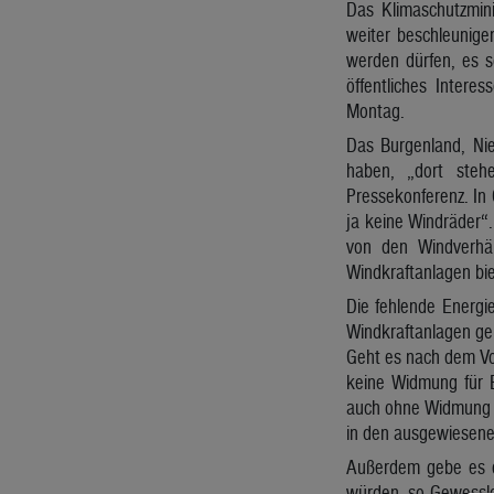
Das Klimaschutzmini
weiter beschleunig
werden dürfen, es s
öffentliches Intere
Montag.
Das Burgenland, Nie
haben, „dort stehe
Pressekonferenz. In 
ja keine Windräder“.
von den Windverhäl
Windkraftanlagen bi
Die fehlende Energi
Windkraftanlagen ge
Geht es nach dem Vo
keine Widmung für E
auch ohne Widmung s
in den ausgewiesen
Außerdem gebe es d
würden, so Gewessler