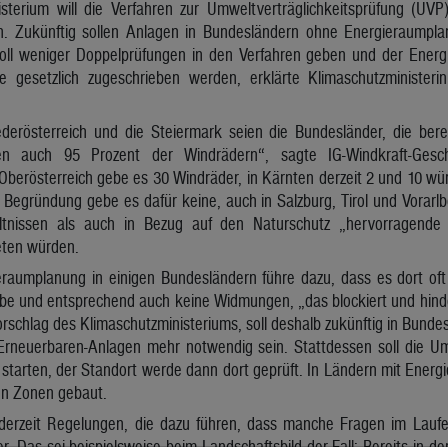
sterium will die Verfahren zur Umweltverträglichkeitsprüfung (UV
en. Zukünftig sollen Anlagen in Bundesländern ohne Energieraum
oll weniger Doppelprüfungen in den Verfahren geben und der Energ
sse gesetzlich zugeschrieben werden, erklärte Klimaschutzministe
derösterreich und die Steiermark seien die Bundesländer, die bere
n auch 95 Prozent der Windrädern“, sagte IG-Windkraft-Geschä
Oberösterreich gebe es 30 Windräder, in Kärnten derzeit 2 und 10 wü
 Begründung gebe es dafür keine, auch in Salzburg, Tirol und Vorarl
tnissen als auch in Bezug auf den Naturschutz „hervorragende
eten würden.
eraumplanung in einigen Bundesländern führe dazu, dass es dort of
be und entsprechend auch keine Widmungen, „das blockiert und hind
rschlag des Klimaschutzministeriums, soll deshalb zukünftig in Bund
rneuerbaren-Anlagen mehr notwendig sein. Stattdessen soll die Um
tarten, der Standort werde dann dort geprüft. In Ländern mit Energ
en Zonen gebaut.
erzeit Regelungen, die dazu führen, dass manche Fragen im Laufe
. Das sei beispielsweise beim Landschaftsbild der Fall: Bereits in d