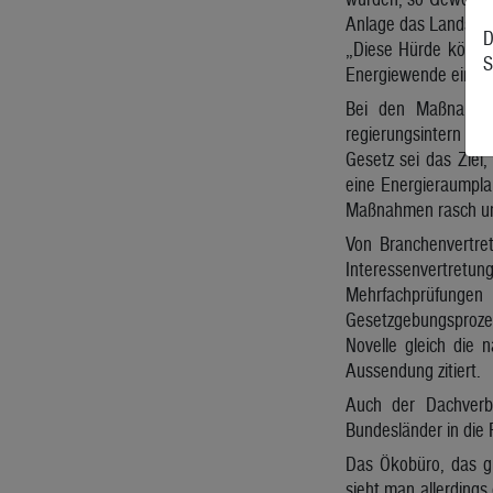
Anlage das Landschaf
D
„Diese Hürde können
S
Energiewende ein bes
Bei den Maßnahmen
regierungsintern ab
Gesetz sei das Ziel
eine Energieraumplan
Maßnahmen rasch u
Von Branchenvertret
Interessenvertretun
Mehrfachprüfungen
Gesetzgebungsproze
Novelle gleich die 
Aussendung zitiert.
Auch der Dachverb
Bundesländer in die
Das Ökobüro, das gle
sieht man allerdings