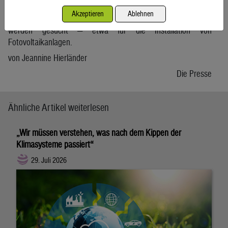
Chemielaboranten und Monteure von Elektroanlagen sowie
Akzeptieren
Ablehnen
Mechatroniker. Aber auch Dachdecker und Elektroniker
werden gesucht — etwa für die Installation von
Fotovoltaikanlagen.
von Jeannine Hierländer
Die Presse
Ähnliche Artikel weiterlesen
„Wir müssen verstehen, was nach dem Kippen der
Klimasysteme passiert“
29. Juli 2026