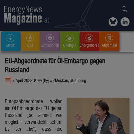
Strom
Gas
Emissionen
Ökologie
Energiebörse
Allgemein
EU-Abgeordnete für Öl-Embargo gegen
Russland
5. April 2022, Kiew (Kyjiw)/Moskau/Straßburg
Europaabgeordnete wollen
ein Öl-Embargo der EU gegen
Russland „so schnell wie
möglich“ verwirklicht sehen.
Es sei „fix“, dass die