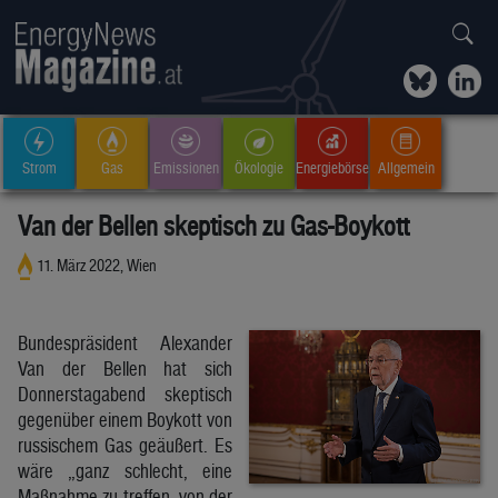
Strom
Gas
Emissionen
Ökologie
Energiebörse
Allgemein
Van der Bellen skeptisch zu Gas-Boykott
11. März 2022, Wien
Bundespräsident Alexander
Van der Bellen hat sich
Donnerstagabend skeptisch
gegenüber einem Boykott von
russischem Gas geäußert. Es
wäre „ganz schlecht, eine
Maßnahme zu treffen, von der