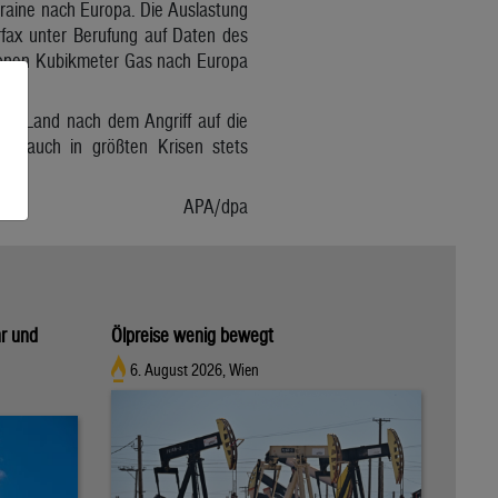
raine nach Europa. Die Auslastung
rfax unter Berufung auf Daten des
ionen Kubikmeter Gas nach Europa
as Land nach dem Angriff auf die
t, auch in größten Krisen stets
APA/dpa
hr und
Ölpreise wenig bewegt
6. August 2026, Wien