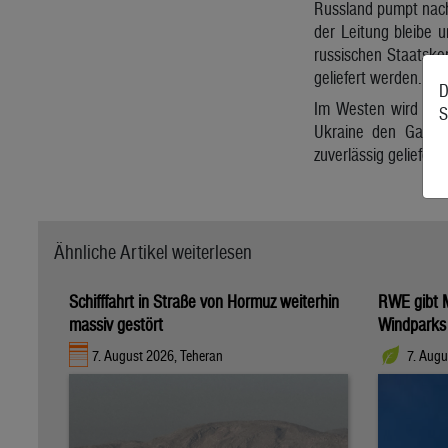
Russland pumpt nach
der Leitung bleibe 
russischen Staatsk
geliefert werden.
D
Im Westen wird befü
S
Ukraine den Gashah
zuverlässig geliefert
Ähnliche Artikel weiterlesen
Schifffahrt in Straße von Hormuz weiterhin
RWE gibt M
massiv gestört
Windparks
7. August 2026, Teheran
7. Augu