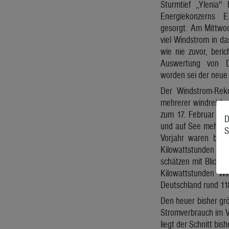
Sturmtief „Ylenia“
Energiekonzerns 
gesorgt. Am Mittwoc
viel Windstrom in d
wie nie zuvor, ber
Auswertung von Da
worden sei der neu
Der Windstrom-Reko
mehrerer windreiche
zum 17. Februar er
D
und auf See mehr al
S
Vorjahr waren bis 
Kilowattstunden z
schätzen mit Blick 
Kilowattstunden W
Deutschland rund 11
Den heuer bisher gr
Stromverbrauch im Ve
liegt der Schnitt bis