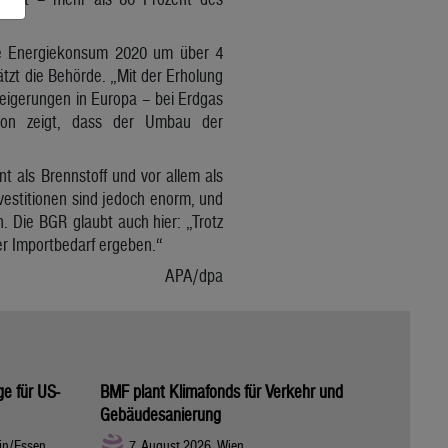
ite Energiekonsum 2020 um über 4
tzt die Behörde. „Mit der Erholung
steigerungen in Europa – bei Erdgas
tion zeigt, dass der Umbau der
t als Brennstoff und vor allem als
estitionen sind jedoch enorm, und
. Die BGR glaubt auch hier: „Trotz
er Importbedarf ergeben.“
APA/dpa
ge für US-
BMF plant Klimafonds für Verkehr und
Gebäudesanierung
in/Essen
7. August 2026, Wien