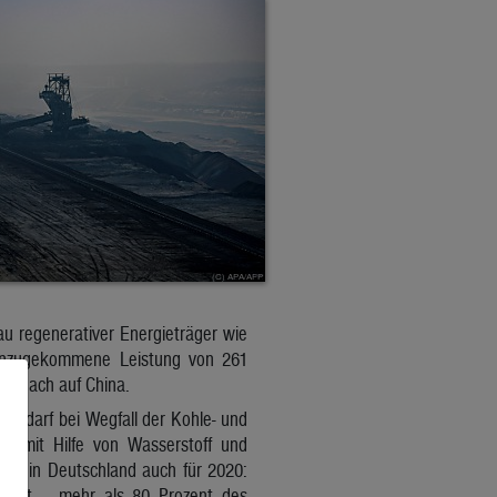
au regenerativer Energieträger wie
 hinzugekommene Leistung von 261
demnach auf China.
mbedarf bei Wegfall der Kohle- und
ik mit Hilfe von Wasserstoff und
das in Deutschland auch für 2020:
ozent – mehr als 80 Prozent des