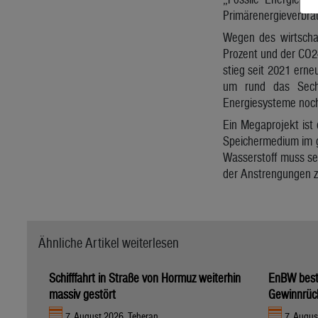
Primärenergieverbrau
Wegen des wirtscha
Prozent und der CO2-
stieg seit 2021 erne
um rund das Sechs
Energiesysteme noch 
Ein Megaprojekt ist 
Speichermedium im g
Wasserstoff muss sel
der Anstrengungen zu
Ähnliche Artikel weiterlesen
Schifffahrt in Straße von Hormuz weiterhin
EnBW bestä
massiv gestört
Gewinnrüc
7. August 2026, Teheran
7. Augus