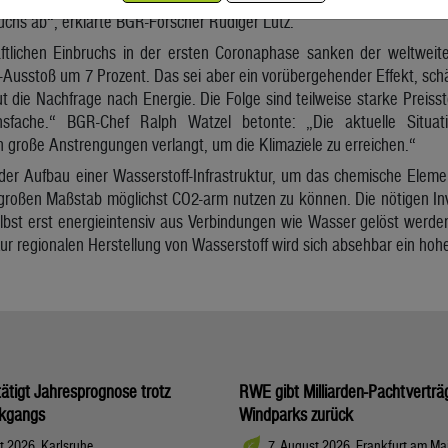
chs ab“, erklärte BGR-Forscher Rüdiger Lutz.
ftlichen Einbruchs in der ersten Coronaphase sanken der weltwe
Ausstoß um 7 Prozent. Das sei aber ein vorübergehender Effekt, schä
ut die Nachfrage nach Energie. Die Folge sind teilweise starke Preis
fache.“ BGR-Chef Ralph Watzel betonte: „Die aktuelle Situa
große Anstrengungen verlangt, um die Klimaziele zu erreichen.“
der Aufbau einer Wasserstoff-Infrastruktur, um das chemische Elemen
roßen Maßstab möglichst CO2-arm nutzen zu können. Die nötigen Inv
bst erst energieintensiv aus Verbindungen wie Wasser gelöst werden
r regionalen Herstellung von Wasserstoff wird sich absehbar ein hoh
tigt Jahresprognose trotz
RWE gibt Milliarden-Pachtverträ
kgangs
Windparks zurück
t 2026, Karlsruhe
7. August 2026, Frankfurt am Ma