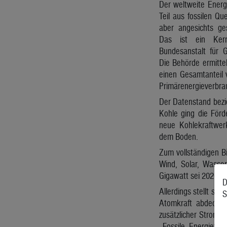
Der weltweite Energ
Teil aus fossilen Qu
aber angesichts ge
Das ist ein Kern
Bundesanstalt für 
Die Behörde ermitte
einen Gesamtanteil 
Primärenergieverbra
Der Datenstand bezi
Kohle ging die Förd
neue Kohlekraftwer
dem Boden.
Zum vollständigen Bi
Wind, Solar, Wasse
Gigawatt sei 2020 s
D
Allerdings stellt si
S
Atomkraft abdecken
zusätzlicher Strome
„Fossile Energietr