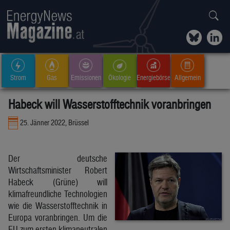
Strom
Gas
Emissionen
Ökologie
Energiebörse
Allgemein
Habeck will Wasserstofftechnik voranbringen
25. Jänner 2022, Brüssel
Der deutsche
Wirtschaftsminister Robert
Habeck (Grüne) will
klimafreundliche Technologien
wie die Wasserstofftechnik in
Europa voranbringen. Um die
EU zum ersten klimaneutralen