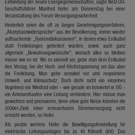
Einbindung der neuen Energiegemeinschaften, sagte Netz-OÖ-
Geschäftsführer Manfred Hofer am Donnerstag bei einer
Veranstaltung des Forum Versorgungssicherheit.
Hinderlich seien die oft zu langen Genehmigungsverfahren,
„Akzeptanzwidersprüche“ aus der Bevölkerung, immer wieder
auftauchende „Systemdiskussionen“, in denen etwa Erdkabel
statt Freileitungen gefordert würden, sowie auch ganz
allgemein „Bewahrungswünsche“, wonach alles so bleiben
müsse wie es ist. Wo es sinnvoll sei, gebe man dem Erdkabel
den Vorzug, bei der Hoch- und Höchstspannung sei das aber
die Freileitung. Man gehe sensibel vor und respektiere
Umwelt- und Klimaschutz. Doch dürfe nicht ein einzelnes
Vogelnest ein Windrad oder – wie gerade im Innviertel in OÖ –
ein Ameisenhaufen eine Leitung verhindern. Hier müsse man
gewichten und priorisieren, denn ohne gute Netze könnten die
2030er-Ziele einer erneuerbaren Stromversorgung nicht
erreicht werden, so Hofer.
Als positiv wertete Hofer die Bewilligungsfreistellung für
elektrische Leitungsanlagen bis zu 45 Kilovolt (kV). Das