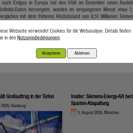
 nach Erdgas in Europa hat den USA im Dezember einen Ausfuhr
Refinitiv-Daten hervorgeht, wurden im vergangenen Monat etwa 7
, verglichen mit dem früheren Höchststand von 6,51 Millionen Tonne
ach Europa, verglichen mit 37 Prozent früher im Jahr.
iese Webseite verwendet Cookies für die Webanalyse. Details finden
d Europa die anziehende Nachfrage zu rekordhohen Preisen geführt h
ie in den
Nutzungsbedingungen
.
ktion von Schiefer-Öl und -Gas den einheimischen Verbrauch um etwa
ühlung von Erdgas zu Flüssigerdgas in den USA begrenzt und lag i
Akzeptieren
Ablehnen
ält Großauftrag in der Türkei
Insider: Siemens-Energy-AR ber
Sparten-Abspaltung
t 2026, Hamburg
5. August 2026, München