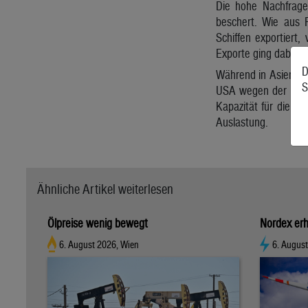
Die hohe Nachfrage
beschert. Wie aus 
Schiffen exportiert
Exporte ging dabei n
D
Während in Asien un
S
USA wegen der Produ
Kapazität für die K
Auslastung.
Ähnliche Artikel weiterlesen
Ölpreise wenig bewegt
Nordex erh
6. August 2026, Wien
6. Augus