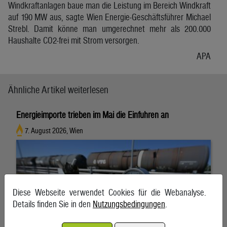
Windkraftanlagen baue man die Leistung im Bereich Windkraft
auf 190 MW aus, sagte Wien Energie-Geschäftsführer Michael
Strebl. Damit könne man umgerechnet mehr als 200.000
Haushalte CO2-frei mit Strom versorgen.
APA
Ähnliche Artikel weiterlesen
Energieimporte trieben im Mai die Einfuhren an
7. August 2026, Wien
Diese Webseite verwendet Cookies für die Webanalyse.
Details finden Sie in den
Nutzungsbedingungen
.