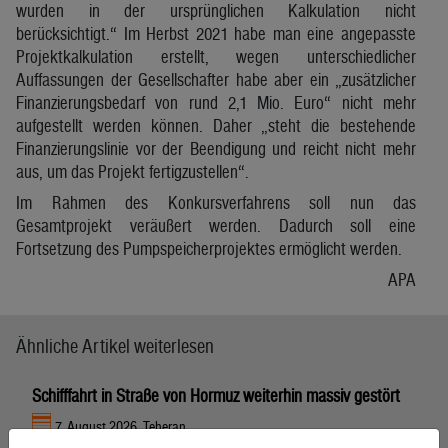
wurden in der ursprünglichen Kalkulation nicht
berücksichtigt.“ Im Herbst 2021 habe man eine angepasste
Projektkalkulation erstellt, wegen unterschiedlicher
Auffassungen der Gesellschafter habe aber ein „zusätzlicher
Finanzierungsbedarf von rund 2,1 Mio. Euro“ nicht mehr
aufgestellt werden können. Daher „steht die bestehende
Finanzierungslinie vor der Beendigung und reicht nicht mehr
aus, um das Projekt fertigzustellen“.
Im Rahmen des Konkursverfahrens soll nun das
Gesamtprojekt veräußert werden. Dadurch soll eine
Fortsetzung des Pumpspeicherprojektes ermöglicht werden.
APA
Ähnliche Artikel weiterlesen
Schifffahrt in Straße von Hormuz weiterhin massiv gestört
7. August 2026, Teheran