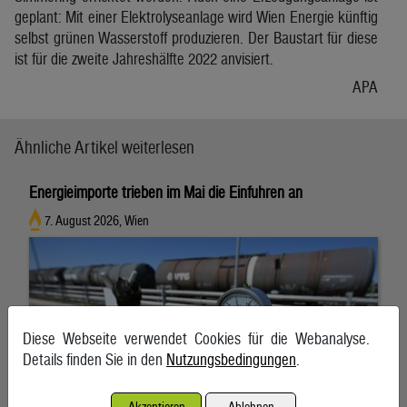
geplant: Mit einer Elektrolyseanlage wird Wien Energie künftig
selbst grünen Wasserstoff produzieren. Der Baustart für diese
ist für die zweite Jahreshälfte 2022 anvisiert.
APA
Ähnliche Artikel weiterlesen
Energieimporte trieben im Mai die Einfuhren an
7. August 2026, Wien
Diese Webseite verwendet Cookies für die Webanalyse.
Details finden Sie in den
Nutzungsbedingungen
.
Akzeptieren
Ablehnen