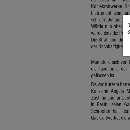
Kohlekraftwerke. Sob
Instrument sein, um
schildert Johannes 
D
Würde nun aber Ato
S
würde dies die Polit
Die Strahlung, die R
der Nachhaltigkeit“,
Man stelle sich vor:
die Taxonomie der 
geflossen ist.
Bis vor Kurzem hatt
Kanzlerin Angela M
Zustimmung für Deuts
in Berlin, seien G
Schroeten hält de
Gaskraftwerke, die wi