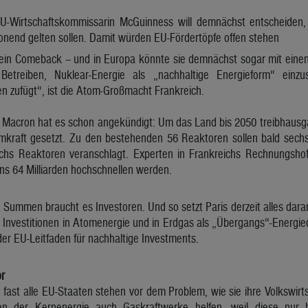
EU-Wirtschaftskommissarin McGuinness will demnächst entscheiden
onend gelten sollen. Damit würden EU-Fördertöpfe offen stehen
t ein Comeback – und in Europa könnte sie demnächst sogar mit eine
etreiben, Nuklear-Energie als „nachhaltige Energieform“ einz
 zufügt“, ist die Atom-Großmacht Frankreich.
Macron hat es schon angekündigt: Um das Land bis 2050 treibhausgas
kraft gesetzt. Zu den bestehenden 56 Reaktoren sollen bald sech
echs Reaktoren veranschlagt. Experten in Frankreichs Rechnungsho
ns 64 Milliarden hochschnellen werden.
e Summen braucht es Investoren. Und so setzt Paris derzeit alles dar
Investitionen in Atomenergie und in Erdgas als „Übergangs“-Energieq
er EU-Leitfaden für nachhaltige Investments.
r
, fast alle EU-Staaten stehen vor dem Problem, wie sie ihre Volkswir
n der Kernenergie auch Gaskraftwerke helfen, weil diese nur h