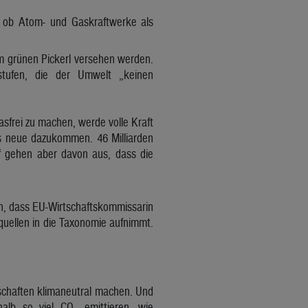
, ob Atom- und Gaskraftwerke als
m grünen Pickerl versehen werden.
ustufen, die der Umwelt „keinen
frei zu machen, werde volle Kraft
s neue dazukommen. 46 Milliarden
f gehen aber davon aus, dass die
an, dass EU-Wirtschaftskommissarin
uellen in die Taxonomie aufnimmt.
tschaften klimaneutral machen. Und
alb so viel CO₂ emittieren, wie