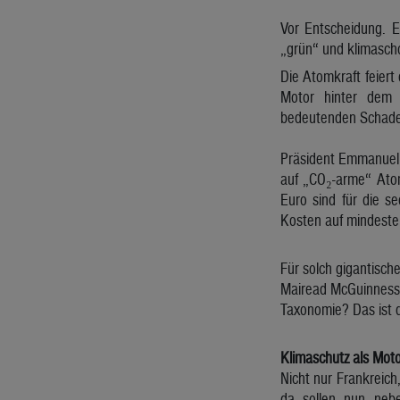
Vor Entscheidung. 
„grün“ und klimasch
Die Atomkraft feier
Motor hinter dem B
bedeutenden Schaden
Präsident Emmanuel 
auf „CO₂-arme“ Atom
Euro sind für die s
Kosten auf mindeste
Für solch gigantisch
Mairead McGuinness 
Taxonomie? Das ist d
Klimaschutz als Moto
Nicht nur Frankreich
da sollen nun nebe