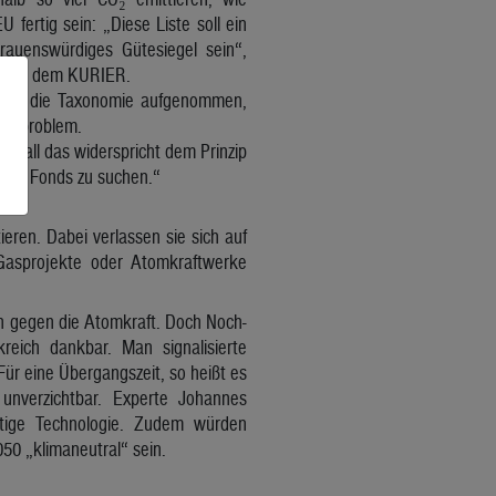
fertig sein: „Diese Liste soll ein
trauenswürdiges Gütesiegel sein“,
k e3g, dem KURIER.
e“ in die Taxonomie aufgenommen,
eitsproblem.
 – all das widerspricht dem Prinzip
igen Fonds zu suchen.“
ieren. Dabei verlassen sie sich auf
 Gasprojekte oder Atomkraftwerke
n gegen die Atomkraft. Doch Noch-
eich dankbar. Man signalisierte
ür eine Übergangszeit, so heißt es
 unverzichtbar. Experte Johannes
tige Technologie. Zudem würden
050 „klimaneutral“ sein.