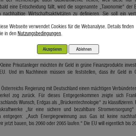
ald eine Entscheidung fällt, wird die sogenannte „Taxonomie“ der EU 
 nachhaltige Wirtschaftsaktivitäten zu definieren. Sie soll ein ver
Schroeten, Experte für nachhaltige Finanzierung beim Klima-Thinktan
iese Webseite verwendet Cookies für die Webanalyse. Details finden
mkraft und zudem auch noch fossiles Gas als „Brückentechnologi
ie in den
Nutzungsbedingungen
.
ik ad absurdum führen. „Dann hätte die Liste ein großes Glaubwürdigk
isiken, die noch immer ungelöste Frage der Endlagerung des Atommülls
 sagt Schroeten. „Und deshalb hat Atomkraft nichts in einem nachhalt
Akzeptieren
Ablehnen
 Kleine Privatanleger möchten ihr Geld in grüne Finanzprodukte invest
EU. Und im Nachhinein müssen sie feststellen, dass ihr Geld in
e Österreichs Regierung mit Deutschland einen mächtigen Verbündete
erkel zog zurück. Für dieses Entgegenkommen zeigte sich Frankr
chlands Wunsch, Erdgas als „Brückentechnologie“ zu klassifizieren. F
askraftwerke „für eine sichere und bezahlbare Stromversorgung“
m entgegen: „Auch Energiegewinnung aus Gas ist keine nachhal
r jetzt bauen, bis 2060 oder 2065 laufen.“ Die EU will eigentlich bis 2